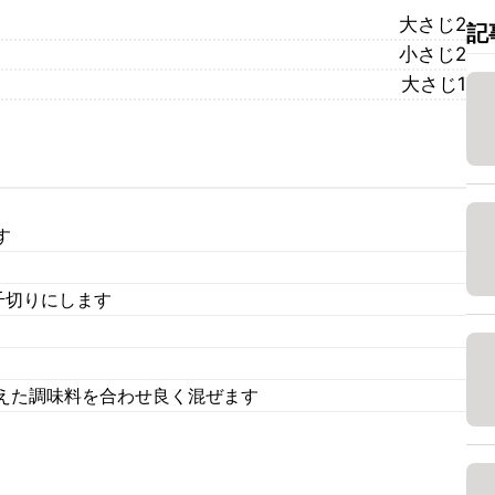
大さじ2
記
小さじ2
大さじ1
す
千切りにします
えた調味料を合わせ良く混ぜます