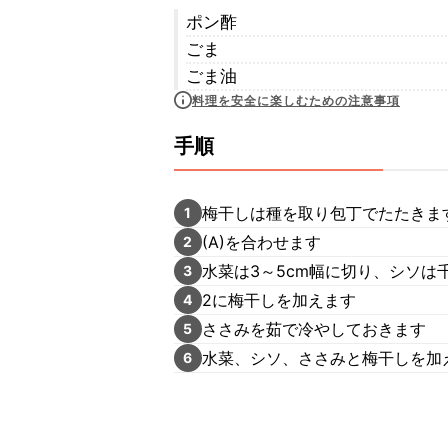
ポン酢
ごま
ごま油
料理を安全に楽しむための注意事項
手順
梅干しは種を取り包丁でたたきま
1
(A)を合わせます
2
水菜は3～5cm幅に切り、シソは
3
2に梅干しを加えます
4
ささみを茹で冷やしておきます
5
水菜、シソ、ささみと梅干しを加
6