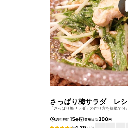
さっぱり梅サラダ
レシ
「
さっぱり梅サラダ
」の作り方を簡単で分
15
300
調理時間
費用目安
分
円
4.39
(
19
)