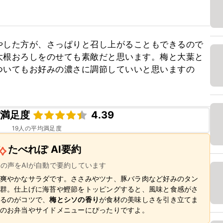
やした方が、さっぱりと召し上がることもできるので
大根おろしをのせても素敵だと思います。梅と大葉と
ついてもお好みの濃さに調節していいと思いますの
ピ満足度
4.39
19
人の平均満足度
たべれぽ AI要約
ーの声をAIが自動で要約しています
爽やかなサラダです。ささみやツナ、豚バラ肉など好みのタン
群。仕上げに海苔や鰹節をトッピングすると、風味と食感がさ
るのがコツで、
梅とシソの香り
が食材の美味しさを引き立てま
のお弁当やサイドメニューにぴったりですよ。