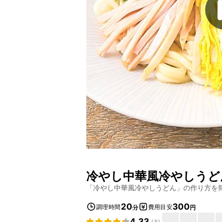
冷やし中華風冷やしうど
「
冷やし中華風冷やしうどん
」の作り方を
20
300
調理時間
費用目安
分
円
4.33
(
8
)