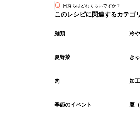
Q
日持ちはどれくらいですか？
A
このレシピに関連するカテゴ
こちらのレシピは出来たてをお召し上
A
※日持ちは目安です。
こちら
麺類
冷
夏野菜
き
肉
加
季節のイベント
夏（