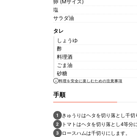
卵 (Mサイズ)
塩
サラダ油
タレ
しょうゆ
酢
料理酒
ごま油
砂糖
料理を安全に楽しむための注意事項
手順
きゅうりはヘタを切り落とし千切
1
トマトはヘタを切り落とし4等分
2
ロースハムは千切りにします。
3