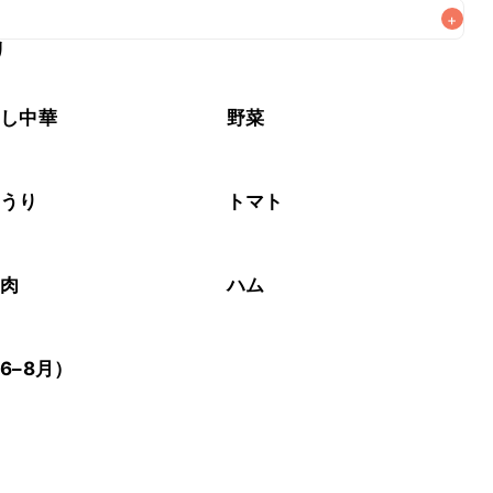
+
リ
がりいただくことをおすすめします。

やし中華
野菜
ゅうり
トマト
工肉
ハム
6–8月）