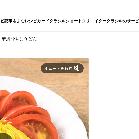
シピ
記事をよむ
レシピカード
クラシルショート
クリエイター
クラシルのサー
中華風冷やしうどん
ミュートを解除