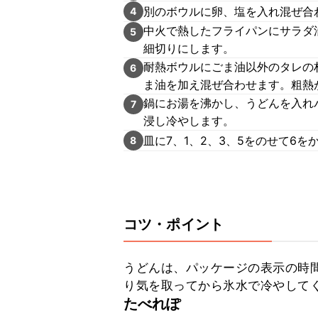
別のボウルに卵、塩を入れ混ぜ合
4
中火で熱したフライパンにサラダ
5
細切りにします。
耐熱ボウルにごま油以外のタレの材
6
ま油を加え混ぜ合わせます。粗熱
鍋にお湯を沸かし、うどんを入れ
7
浸し冷やします。
皿に7、1、2、3、5をのせて6
8
コツ・ポイント
うどんは、パッケージの表示の時
り気を取ってから氷水で冷やして
たべれぽ