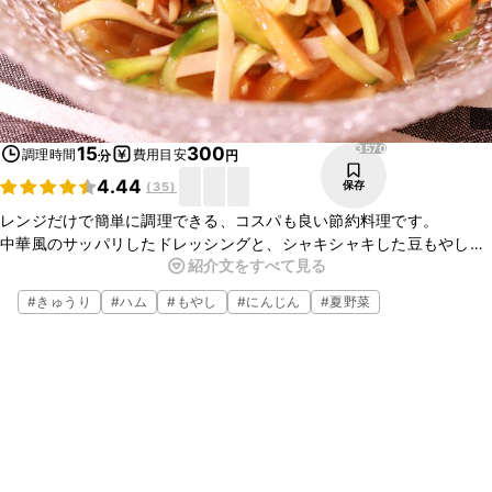
3570
15
300
調理時間
費用目安
分
円
4.44
保存
(
35
)
レンジだけで簡単に調理できる、コスパも良い節約料理です。
中華風のサッパリしたドレッシングと、シャキシャキした豆もやしの
紹介文をすべて見る
食感がとても良く、ご飯のおかずとしても、お酒のおつまみとしても
ピッタリな料理です。
#
きゅうり
#
ハム
#
もやし
#
にんじん
#
夏野菜