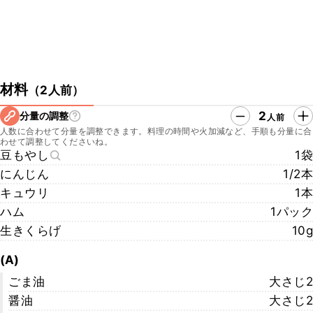
材料
（
2人前
）
2
分量の調整
人前
人数に合わせて分量を調整できます。料理の時間や火加減など、手順も分量に合
わせて調整してくださいね。
豆もやし
1袋
にんじん
1/2本
キュウリ
1本
ハム
1パック
生きくらげ
10g
(A)
ごま油
大さじ2
醤油
大さじ2