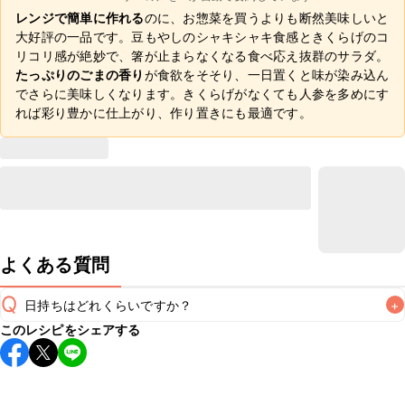
レンジで簡単に作れる
のに、お惣菜を買うよりも断然美味しいと
大好評の一品です。豆もやしのシャキシャキ食感ときくらげのコ
リコリ感が絶妙で、箸が止まらなくなる食べ応え抜群のサラダ。
たっぷりのごまの香り
が食欲をそそり、一日置くと味が染み込ん
でさらに美味しくなります。きくらげがなくても人参を多めにす
れば彩り豊かに仕上がり、作り置きにも最適です。
よくある質問
Q
日持ちはどれくらいですか？
+
このレシピをシェアする
保存期間は冷蔵で当日中が目安です。なるべくお早めにお召
し上がりください。

A
※日持ちは目安です。
こちら
の注意事項をご確認の上、正し