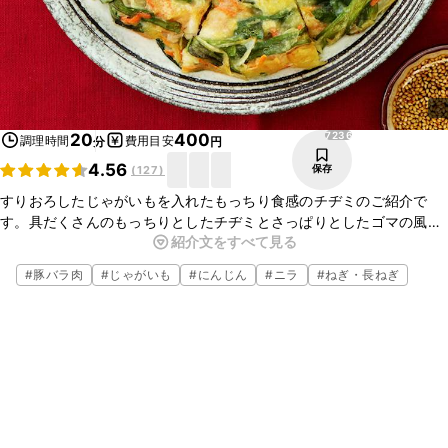
7236
20
400
調理時間
費用目安
分
円
4.56
保存
(
127
)
すりおろしたじゃがいもを入れたもっちり食感のチヂミのご紹介で
す。具だくさんのもっちりとしたチヂミとさっぱりとしたゴマの風味
紹介文をすべて見る
が香るタレの組み合わせがたまらない一品です。今晩のおかずにぜひ
試してみてくださいね！
#
豚バラ肉
#
じゃがいも
#
にんじん
#
ニラ
#
ねぎ・長ねぎ