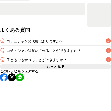
よくある質問
Q
コチュジャンの代用はありますか？
+
Q
コチュジャンは省いて作ることができますか？
+
A
コチュジャンの代用は
こちら
Q
子どもでも食べることができますか？
+
使用量が少ない場合は省いてもお作りいただけますが、メイ
ンの味付けとして使用している場合は省くと味がぼやける可
もっと見る
A
このレシピをシェアする
コチュジャンは甘辛い風味が特徴の食材なため、お子様や辛
能性があるため、 
こちら
 の食材で味を調えて仕上げること
い味付けが苦手な方は風味や刺激を強く感じる可能性がござ
います。使用する食材や味付けにつきましては普段のお子様
A
の食事内容にあわせて変更し、ご家庭でお召し上がりいただ
けるかをご判断いただいた上で、安全にクラシルレシピをご