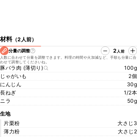
材料
（
2人前
）
2
分量の調整
人前
人数に合わせて分量を調整できます。料理の時間や火加減など、手順も分量に合
わせて調整してくださいね。
豚バラ肉 (薄切り)
100g
じゃがいも
2個
にんじん
30g
長ねぎ
1/2本
ニラ
50g
生地
片栗粉
大さじ3
薄力粉
大さじ2