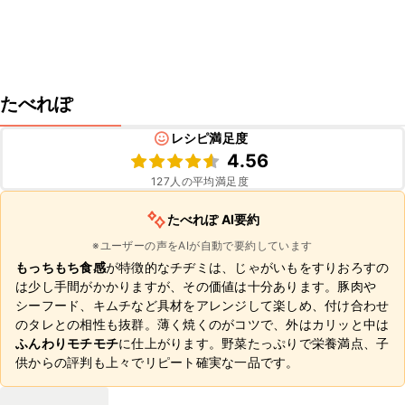
たべれぽ
レシピ満足度
4.56
127
人の平均満足度
たべれぽ AI要約
※ユーザーの声をAIが自動で要約しています
もっちもち食感
が特徴的なチヂミは、じゃがいもをすりおろすの
は少し手間がかかりますが、その価値は十分あります。豚肉や
シーフード、キムチなど具材をアレンジして楽しめ、付け合わせ
のタレとの相性も抜群。薄く焼くのがコツで、外はカリッと中は
ふんわりモチモチ
に仕上がります。野菜たっぷりで栄養満点、子
供からの評判も上々でリピート確実な一品です。