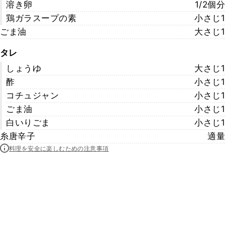
溶き卵
1/2個分
鶏ガラスープの素
小さじ1
ごま油
大さじ1
タレ
しょうゆ
大さじ1
酢
小さじ1
コチュジャン
小さじ1
ごま油
小さじ1
白いりごま
小さじ1
糸唐辛子
適量
料理を安全に楽しむための注意事項