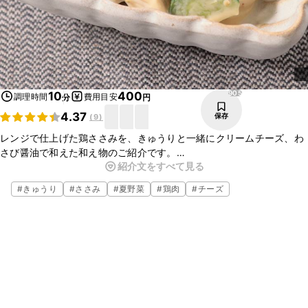
905
10
400
調理時間
費用目安
分
円
4.37
保存
(
9
)
レンジで仕上げた鶏ささみを、きゅうりと一緒にクリームチーズ、わ
さび醤油で和えた和え物のご紹介です。
紹介文をすべて見る
クリームチーズの濃厚な味と、わさび醤油がクセになる美味しさです
よ。お酒のおつまみにもオススメです。ぜひお試しくださいね。
#
きゅうり
#
ささみ
#
夏野菜
#
鶏肉
#
チーズ