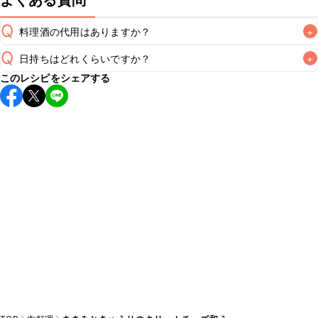
よくある質問
Q
料理酒の代用はありますか？
+
Q
日持ちはどれくらいですか？
+
A
このレシピをシェアする
保存期間は冷蔵で当日中が目安です。なるべくお早めにお召
し上がりください。

A
※日持ちは目安です。
こちら
の注意事項をご確認の上、正し