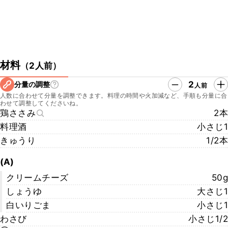
材料
（
2人前
）
2
分量の調整
人前
人数に合わせて分量を調整できます。料理の時間や火加減など、手順も分量に合
わせて調整してくださいね。
鶏ささみ
2本
料理酒
小さじ1
きゅうり
1/2本
(A)
クリームチーズ
50g
しょうゆ
大さじ1
白いりごま
小さじ1
わさび
小さじ1/2