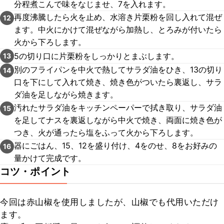
分程煮こんで味をなじませ、7を入れます。
再度沸騰したら火を止め、水溶き片栗粉を回し入れて混ぜ
12
ます。中火にかけて混ぜながら加熱し、とろみが付いたら
火から下ろします。
5の切り口に片栗粉をしっかりとまぶします。
13
別のフライパンを中火で熱してサラダ油をひき、13の切り
14
口を下にして入れて焼き、焼き色がついたら裏返し、サラ
ダ油を足しながら焼きます。
汚れたサラダ油をキッチンペーパーで拭き取り、サラダ油
15
を足してナスを裏返しながら中火で焼き、両面に焼き色が
つき、火が通ったら塩をふって火から下ろします。
器にごはん、15、12を盛り付け、4をのせ、8をお好みの
16
量かけて完成です。
コツ・ポイント
今回は赤山椒を使用しましたが、山椒でも代用いただけ
ます。
