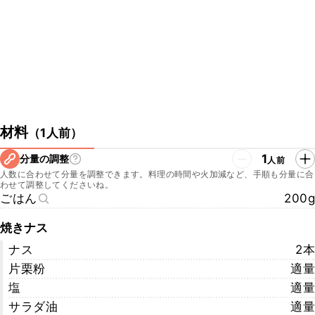
https://twitter.com/labonnetablekaz?s=20&t=CfNtx8pgm-
E6whTos4LasQ
・中村シェフのYouTube
https://www.youtube.com/channel/UCdrcLz_e6YLeIUwVpy_nyfw/
featured
・LA BONNE TABLEのwebサイト
http://labonnetable.jp/
・LA BONNE TABLEの所在地
〒103-0022 東京都中央区日本橋室町2丁目3
材料
（
1人前
）
▼クラシル公式SNSはこちら
1
分量の調整
人前
・クラシルYouTube
人数に合わせて分量を調整できます。料理の時間や火加減など、手順も分量に合
https://www.youtube.com/watch?v=ePbjux9Wdis
わせて調整してくださいね。
・クラシルTikTok
ごはん
200g
https://www.tiktok.com/@kurashiru.com
・クラシルInstagram
焼きナス
https://www.instagram.com/kurashiru/
ナス
2本
・クラシルX
https://twitter.com/kurashiru0119
片栗粉
適量
塩
適量
サラダ油
適量