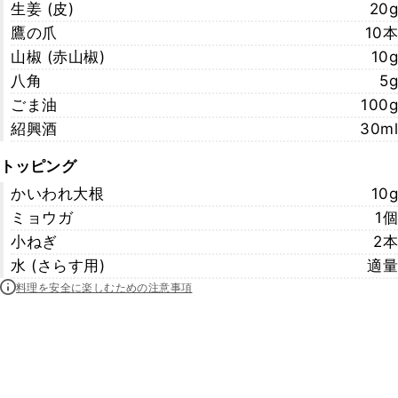
生姜 (皮)
20g
鷹の爪
10本
山椒 (赤山椒)
10g
八角
5g
ごま油
100g
紹興酒
30ml
トッピング
かいわれ大根
10g
ミョウガ
1個
小ねぎ
2本
水 (さらす用)
適量
料理を安全に楽しむための注意事項