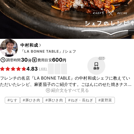
中村和成
「LA BONNE TABLE」/シェフ
1156
30
600
調理時間
費用目安
分
円
4.83
保存
(
48
)
フレンチの名店『LA BONNE TABLE』の中村和成シェフに教えてい
ただいたレシピ、麻婆茄子のご紹介です。ごはんにのせた焼きナスと
紹介文をすべて見る
麻婆ソースに、自家製のラー油をかけていただく、食欲をそそる一品
です。ぜひ作ってみてくださいね。
#
なす
#
豚ひき肉
#
豚ひき肉
#
ねぎ・長ねぎ
#
夏野菜
▼中村シェフについて
・中村シェフのInstagram
https://www.instagram.com/kazunari_labonnetable/
・中村シェフのTwitter