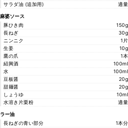
サラダ油 (追加用)
適量
麻婆ソース
豚ひき肉
150g
長ねぎ
30g
ニンニク
1片
生姜
10g
鷹の爪
1本
紹興酒
100ml
水
100ml
豆板醤
20g
甜麺醤
20g
しょうゆ
10ml
水溶き片栗粉
適量
ラー油
長ねぎの青い部分
1本分