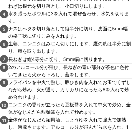
ねぎは根元を切り落とし、小口切りにします。
水を張ったボウルに3を入れて混ぜ合わせ、水気を切りま
4
す。
ナスはヘタを切り落として縦半分に切り、皮面に5mm幅
5
の格子状に切りこみを入れます。
生姜、ニンニクはみじん切りにします。鷹の爪は半分に割
6
り、種を取り出します。
長ねぎは縦4等分に切り、5mm幅に切ります。
7
2のアルコール分が飛び、長ねぎの青い部分が茶色に色付
8
いてきたら火から下ろし、蓋をします。
フライパンを中火で熱し、豚ひき肉を入れてお玉でくずし
9
ながら炒め、火が通り、カリカリになったら6を入れて炒
め合わせます。
ニンニクの香りが立ったら豆板醤を入れて中火で炒め、全
10
体がなじんだら甜麺醤を入れて炒めます。
全体がなじんだら紹興酒、しょうゆを入れて強火で加熱
11
し、沸騰させます。アルコール分が飛んだら水を入れ、1