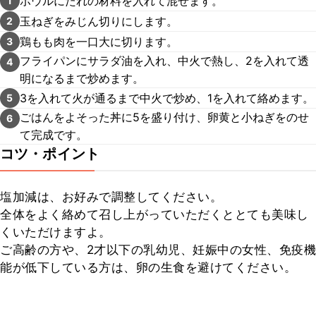
ボウルにたれの材料を入れて混ぜます。
1
玉ねぎをみじん切りにします。
2
鶏もも肉を一口大に切ります。
3
フライパンにサラダ油を入れ、中火で熱し、2を入れて透
4
明になるまで炒めます。
3を入れて火が通るまで中火で炒め、1を入れて絡めます。
5
ごはんをよそった丼に5を盛り付け、卵黄と小ねぎをのせ
6
て完成です。
コツ・ポイント
塩加減は、お好みで調整してください。

全体をよく絡めて召し上がっていただくととても美味し
くいただけますよ。

ご高齢の方や、2才以下の乳幼児、妊娠中の女性、免疫機
能が低下している方は、卵の生食を避けてください。