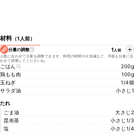
材料
（
1人前
）
1
分量の調整
人前
人数に合わせて分量を調整できます。料理の時間や火加減など、手順も分量に合
わせて調整してくださいね。
ごはん
200g
鶏もも肉
100g
玉ねぎ
1/4個
サラダ油
小さじ1
たれ
ごま油
大さじ2
昆布茶
小さじ1/3
塩
小さじ1/4