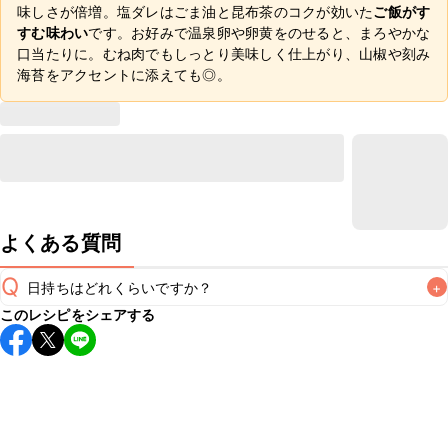
味しさが倍増。塩ダレはごま油と昆布茶のコクが効いた
ご飯がす
すむ味わい
です。お好みで温泉卵や卵黄をのせると、まろやかな
口当たりに。むね肉でもしっとり美味しく仕上がり、山椒や刻み
海苔をアクセントに添えても◎。
よくある質問
Q
日持ちはどれくらいですか？
+
このレシピをシェアする
こちらのレシピは出来たてをお召し上がりいただくことをお
すすめします。

A
※日持ちは目安です。
こちら
の注意事項をご確認の上、正し