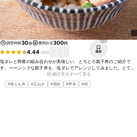
17.1K
30
300
調理時間
費用目安
分
円
4.44
保存
(
62
)
塩ダレと卵黄の組み合わせが美味しい、とろとろ親子丼のご紹介で
す。ベーシックな親子丼を、塩ダレでアレンジしてみました。とても
紹介文をすべて見る
簡単にお作り頂ける一品となっておりますので、この機会に是非作っ
てみてくださいね。
#
鶏もも肉
#
玉ねぎ
#
鶏肉
#
野菜
#
肉