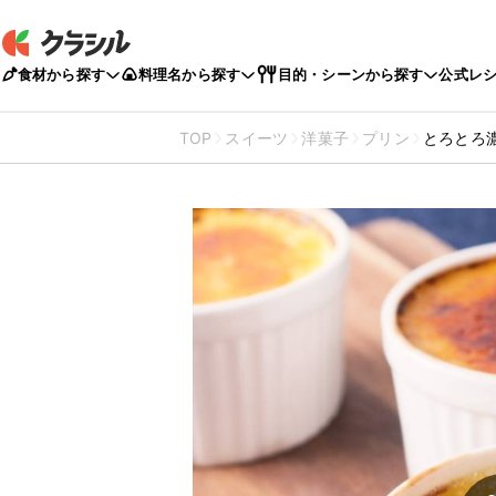
食材から探す
料理名から探す
目的・シーンから探す
公式レ
TOP
スイーツ
洋菓子
プリン
とろとろ