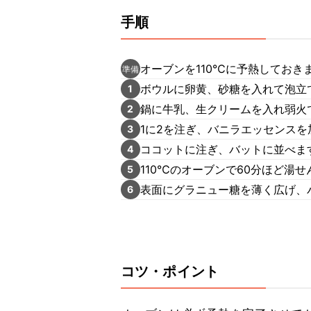
手順
オーブンを110℃に予熱しておき
準備
ボウルに卵黄、砂糖を入れて泡立
1
鍋に牛乳、生クリームを入れ弱火
2
1に2を注ぎ、バニラエッセンス
3
ココットに注ぎ、バットに並べま
4
110℃のオーブンで60分ほど湯
5
表面にグラニュー糖を薄く広げ、
6
コツ・ポイント