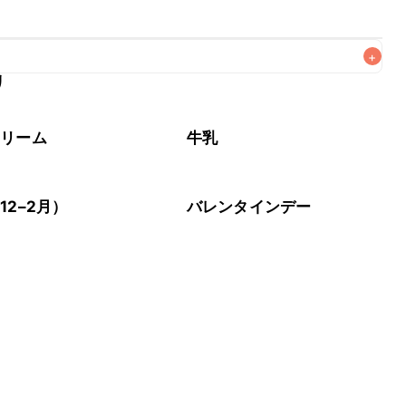
+
リ
なるべくお早めにお召し上がりください。

クリーム
牛乳
12–2月）
バレンタインデー