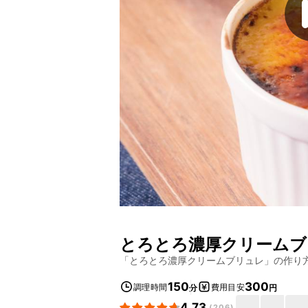
とろとろ濃厚クリームブ
「
とろとろ濃厚クリームブリュレ
」の作り
150
300
調理時間
費用目安
分
円
4.73
(
206
)