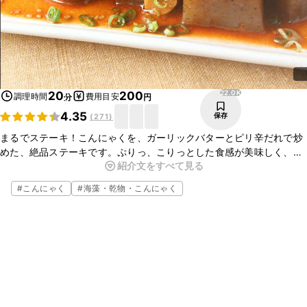
22.0K
20
200
調理時間
費用目安
分
円
4.35
保存
(
271
)
まるでステーキ！こんにゃくを、ガーリックバターとピリ辛だれで炒
めた、絶品ステーキです。ぷりっ、こりっとした食感が美味しく、や
紹介文をすべて見る
みつきですよ。こんにゃくなので、経済的にも大助かりです。簡単に
作れるごちそう料理、今晩いかがですか？
#
こんにゃく
#
海藻・乾物・こんにゃく