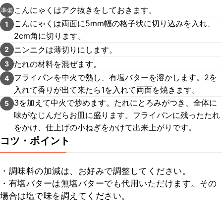
こんにゃくはアク抜きをしておきます。
準備
こんにゃくは両面に5mm幅の格子状に切り込みを入れ、
1
2cm角に切ります。
ニンニクは薄切りにします。
2
たれの材料を混ぜます。
3
フライパンを中火で熱し、有塩バターを溶かします。2を
4
入れて香りが出て来たら1を入れて両面を焼きます。
3を加えて中火で炒めます。たれにとろみがつき、全体に
5
味がなじんだらお皿に盛ります。フライパンに残ったたれ
をかけ、仕上げの小ねぎをかけて出来上がりです。
コツ・ポイント
・調味料の加減は、お好みで調整してください。

・有塩バターは無塩バターでも代用いただけます。その
場合は塩で味を調えてください。