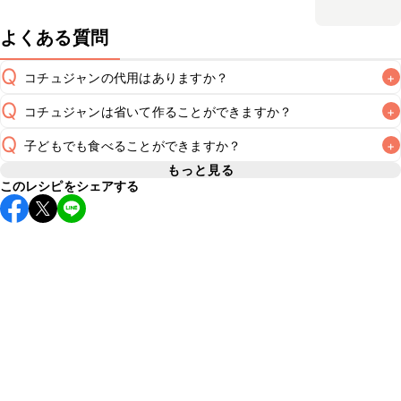
よくある質問
Q
コチュジャンの代用はありますか？
+
Q
コチュジャンは省いて作ることができますか？
+
A
コチュジャンの代用は
こちら
Q
子どもでも食べることができますか？
+
使用量が少ない場合は省いてもお作りいただけますが、メイ
ンの味付けとして使用している場合は省くと味がぼやける可
もっと見る
A
このレシピをシェアする
コチュジャンは甘辛い風味が特徴の食材なため、お子様や辛
能性があるため、 
こちら
 の食材で味を調えて仕上げること
い味付けが苦手な方は風味や刺激を強く感じる可能性がござ
います。使用する食材や味付けにつきましては普段のお子様
A
の食事内容にあわせて変更し、ご家庭でお召し上がりいただ
けるかをご判断いただいた上で、安全にクラシルレシピをご