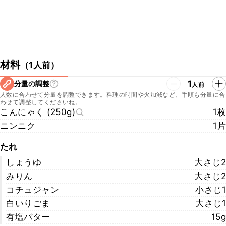
材料
（
1人前
）
1
分量の調整
人前
人数に合わせて分量を調整できます。料理の時間や火加減など、手順も分量に合
わせて調整してくださいね。
こんにゃく (250g)
1枚
ニンニク
1片
たれ
しょうゆ
大さじ2
みりん
大さじ2
コチュジャン
小さじ1
白いりごま
大さじ1
有塩バター
15g