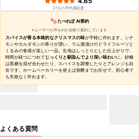
4.65
27
人の平均満足度
たべれぽ AI要約
※ユーザーの声をAIが自動で要約しています
スパイスが香る本格的なクリスマスの味
が手軽に作れます。シナ
モンやカルダモンの香りが漂い、ラム酒漬けのドライフルーツと
くるみの食感が楽しい一品。生地はしっとりとした仕上がりで、
時間が経つにつれて
じっくりと馴染んでより深い味わい
に。砂糖
は黒糖を混ぜ合わせたり、スパイスを調整したりとアレンジも自
在です。ホームベーカリーを使えば発酵までお任せで、初心者で
も失敗なく作れます。
よくある質問