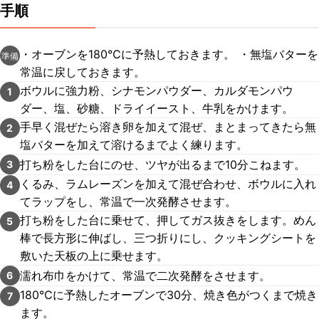
手順
・オーブンを180℃に予熱しておきます。 ・無塩バターを
準備
常温に戻しておきます。
ボウルに強力粉、シナモンパウダー、カルダモンパウ
1
ダー、塩、砂糖、ドライイースト、牛乳をかけます。
手早く混ぜたら溶き卵を加えて混ぜ、まとまってきたら無
2
塩バターを加えて溶けるまでよく練ります。
打ち粉をした台にのせ、ツヤが出るまで10分こねます。
3
くるみ、ラムレーズンを加えて混ぜ合わせ、ボウルに入れ
4
てラップをし、常温で一次発酵させます。
打ち粉をした台に乗せて、押してガス抜きをします。めん
5
棒で長方形に伸ばし、三つ折りにし、クッキングシートを
敷いた天板の上に乗せます。
濡れ布巾をかけて、常温で二次発酵をさせます。
6
180℃に予熱したオーブンで30分、焼き色がつくまで焼き
7
ます。