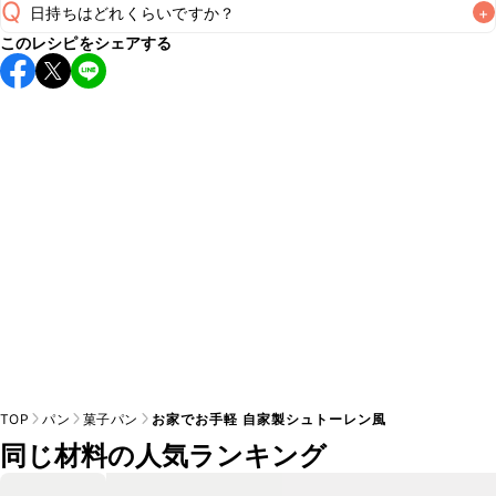
Q
日持ちはどれくらいですか？
+
このレシピをシェアする
保存期間は常温で翌日中が目安です。なるべくお早めにお召
し上がりください。

A
※日持ちは目安です。
こちら
の注意事項をご確認の上、正し
TOP
パン
菓子パン
お家でお手軽 自家製シュトーレン風
同じ材料の人気ランキング