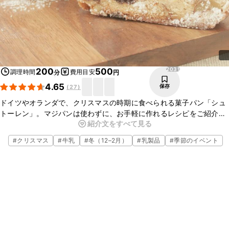
2031
200
500
調理時間
費用目安
分
円
4.65
保存
(
27
)
ドイツやオランダで、クリスマスの時期に食べられる菓子パン「シュ
トーレン」。マジパンは使わずに、お手軽に作れるレシピをご紹介し
紹介文をすべて見る
ます。くるみやドライフルーツ、スパイスを入れました。手作りシュ
トーレンを食べながら、クリスマスのお祝いをしませんか？
#
クリスマス
#
牛乳
#
冬（12–2月）
#
乳製品
#
季節のイベント