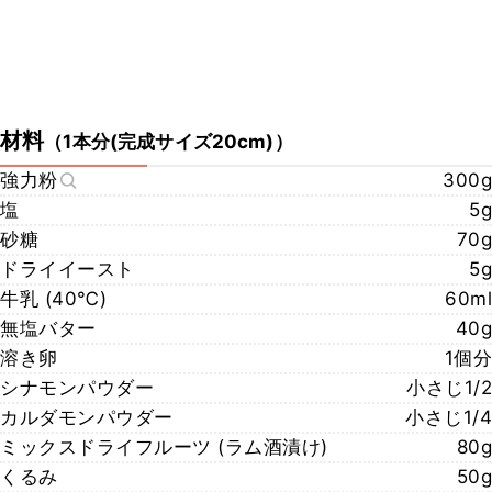
材料
（
1本分(完成サイズ20cm)
）
強力粉
300g
塩
5g
砂糖
70g
ドライイースト
5g
牛乳 (40℃)
60ml
無塩バター
40g
溶き卵
1個分
シナモンパウダー
小さじ1/2
カルダモンパウダー
小さじ1/4
ミックスドライフルーツ (ラム酒漬け)
80g
くるみ
50g