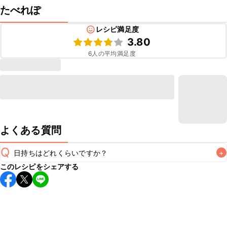
たべれぽ
レシピ満足度
3.80
6
人の平均満足度
よくある質問
Q
日持ちはどれくらいですか？
+
このレシピをシェアする
保存期間は冷蔵で翌日中が目安です。なるべくお早めにお召
し上がりください。

A
※日持ちは目安です。
こちら
の注意事項をご確認の上、正し