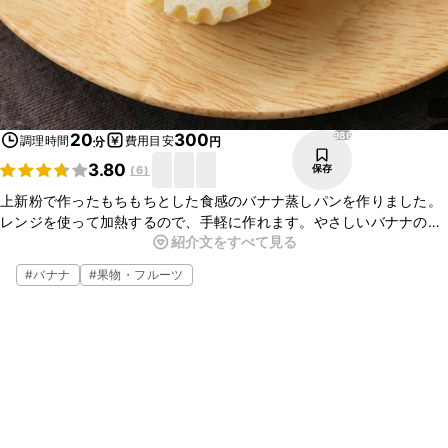
986
20
300
調理時間
費用目安
分
円
3.80
保存
(
6
)
上新粉で作ったもちもちとした食感のバナナ蒸しパンを作りました。
レンジを使って加熱するので、手軽に作れます。やさしいバナナの味
紹介文をすべて見る
わいでとってもおいしいですよ。混ぜるだけで簡単にお作りいただけ
ます。ぜひ作ってみてくださいね。
#
バナナ
#
果物・フルーツ