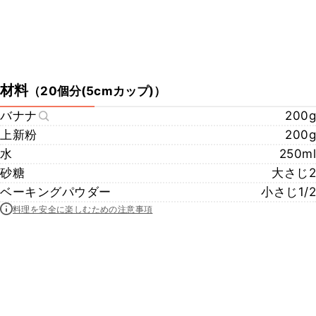
材料
（
20個分(5cmカップ)
）
バナナ
200g
上新粉
200g
水
250ml
砂糖
大さじ2
ベーキングパウダー
小さじ1/2
料理を安全に楽しむための注意事項