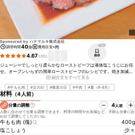
Sponsored by
ハナマルキ株式会社
7763
40
-
調理時間
費用目安
分
円
4.67
保存
(
86
)
ジューシーでしっとり柔らかなローストビーフは液体塩こうじにお任
せ。オーブンいらずの簡単ローストビーフのレシピです。焼き加減や
紹介文をすべて見る
レアに仕上げるのが難しいイメージのあるローストビーフですが、液
体塩こうじの力でジューシーに仕上がります。タレにも液体塩こうじ
#
牛もも肉
#
父の日
#
敬老の日
#
牛肉
#
夏（6–8月）
を使うので、難しい味付けの手間なしで本格的な風味になります。ぜ
材料
（
4人前
）
ひお試しください。
4
分量の調整
人前
人数に合わせて分量を調整できます。料理の時間や火加減など、手順も分量に合
わせて調整してくださいね。
牛もも肉 (塊)
400g
塩こしょう
少々