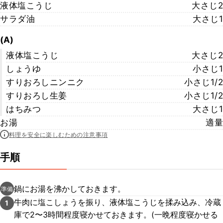
液体塩こうじ
大さじ2
サラダ油
大さじ1
(A)
液体塩こうじ
大さじ2
しょうゆ
小さじ1
すりおろしニンニク
小さじ1/2
すりおろし生姜
小さじ1/2
はちみつ
大さじ1
お湯
適量
料理を安全に楽しむための注意事項
手順
鍋にお湯を沸かしておきます。
準備
牛肉に塩こしょうを振り、液体塩こうじを揉み込み、冷蔵
1
庫で2〜3時間程度寝かせておきます。(一晩程度寝かせる