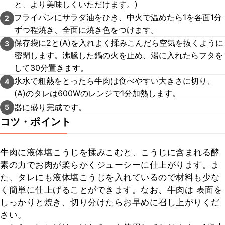
と、より美味しくいただけます。)
フライパンにサラダ油をひき、中火で温めたら1を各面1分
2
ずつ程焼き、全面に焼き色をつけます。
保存袋に2と(A)を入れよく揉みこんだら空気を抜くように
3
密閉します。沸騰した鍋の火を止め、湯に入れたらフタを
して30分置きます。
氷水で粗熱をとったら牛肉は食べやすい大きさに切り、
4
(A)のタレは600Wのレンジで1分加熱します。
器に盛り完成です。
5
コツ・ポイント
牛肉に液体塩こうじを揉みこむと、こうじに含まれる酵
素の力でお肉が柔らかくジューシーに仕上がります。ま
た、タレにも液体塩こうじを入れているので材料も少な
く簡単に仕上げることができます。なお、牛肉は 表面を
しっかりと焼き、切り分けたらお早めに召し上がりくだ
さい。
