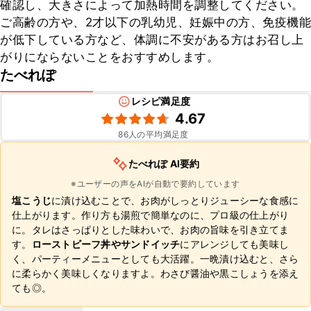
確認し、大きさによって加熱時間を調整してください。

ご高齢の方や、2才以下の乳幼児、妊娠中の方、免疫機能
が低下している方など、体調に不安がある方はお召し上
がりにならないことをおすすめします。
たべれぽ
レシピ満足度
4.67
86
人の平均満足度
たべれぽ AI要約
※ユーザーの声をAIが自動で要約しています
塩こうじ
に漬け込むことで、お肉がしっとりジューシーな食感に
仕上がります。作り方も湯煎で簡単なのに、プロ級の仕上がり
に。タレはさっぱりとした味わいで、お肉の旨味を引き立てま
す。
ローストビーフ丼やサンドイッチ
にアレンジしても美味し
く、パーティーメニューとしても大活躍。一晩漬け込むと、さら
に柔らかく美味しくなりますよ。わさび醤油や黒こしょうを添え
ても◎。