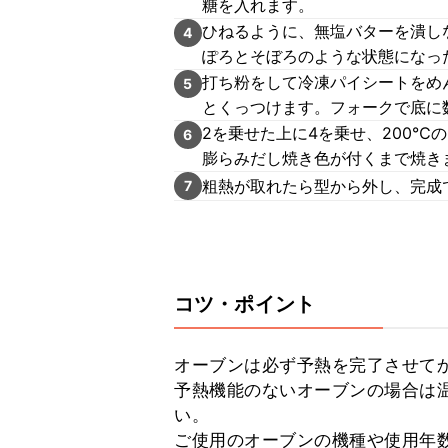
糖を入れます。
ひねるように、無塩バターを潰し
4
ぽろとそぼろのような状態になっ
打ち粉をして冷凍パイシートをめ
5
とくっつけます。フォークで底に
2を乗せた上に4を乗せ、200℃の
6
膨らみだし焼き色が付くまで焼き
粗熱が取れたら型から外し、完成
7
コツ・ポイント
オーブンは必ず予熱を完了させてか
予熱機能のないオーブンの場合は温
い。

ご使用のオーブンの機種や使用年