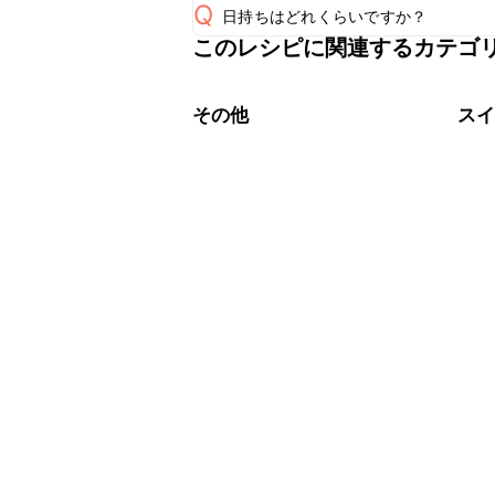
Q
日持ちはどれくらいですか？
このレシピに関連するカテゴ
保存期間は冷蔵で翌日中が目安です。
A
※日持ちは目安です。
こちら
その他
ス