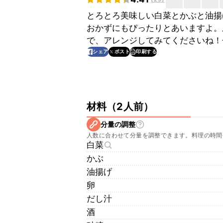
とろとろ美味しい白菜とかぶと油揚
おかずにもぴったりとあいますよ。
で、アレンジしてみてくださいね！
印刷する
シェア
ポスト
材料
（
2人前
）
分量の調整
人数に合わせて分量を調整できます。料理の時間
白菜
かぶ
油揚げ
卵
だし汁
酒