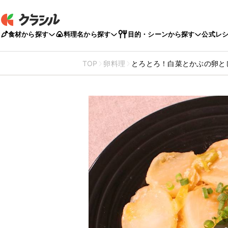
食材から探す
料理名から探す
目的・シーンから探す
公式レ
TOP
卵料理
とろとろ！白菜とかぶの卵と