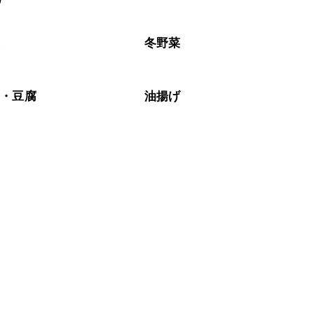
リ
なるべくお早めにお召し上がりください。

ぶ
冬野菜
豆・豆腐
油揚げ