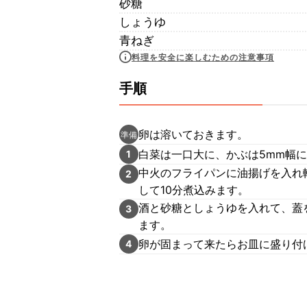
砂糖
しょうゆ
青ねぎ
料理を安全に楽しむための注意事項
手順
卵は溶いておきます。
準備
白菜は一口大に、かぶは5mm幅に
1
中火のフライパンに油揚げを入れ
2
して10分煮込みます。
酒と砂糖としょうゆを入れて、蓋
3
ます。
卵が固まって来たらお皿に盛り付
4