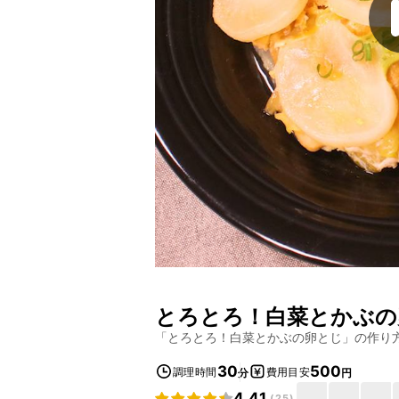
とろとろ！白菜とかぶの
「
とろとろ！白菜とかぶの卵とじ
」の作り
30
500
調理時間
費用目安
分
円
4.41
(
25
)