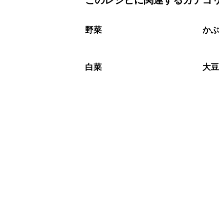
このレシピに関連するカテゴ
保存期間は冷蔵で翌日中が目安です。
A
※日持ちは目安です。
こちら
野菜
か
白菜
大