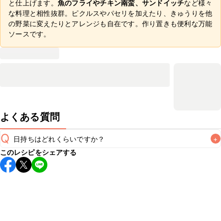
と仕上げます。
魚のフライやチキン南蛮、サンドイッチ
など様々
な料理と相性抜群。ピクルスやパセリを加えたり、きゅうりを他
の野菜に変えたりとアレンジも自在です。作り置きも便利な万能
ソースです。
よくある質問
Q
日持ちはどれくらいですか？
+
このレシピをシェアする
保存期間は冷蔵で当日中が目安です。なるべくお早めにお召
し上がりください。

A
※日持ちは目安です。
こちら
の注意事項をご確認の上、正し