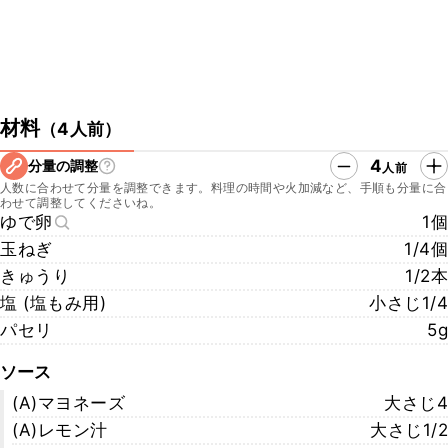
材料
（
4人前
）
4
分量の調整
人前
人数に合わせて分量を調整できます。料理の時間や火加減など、手順も分量に合
わせて調整してくださいね。
ゆで卵
1個
玉ねぎ
1/4個
きゅうり
1/2本
塩 (塩もみ用)
小さじ1/4
パセリ
5g
ソース
(A)マヨネーズ
大さじ4
(A)レモン汁
大さじ1/2