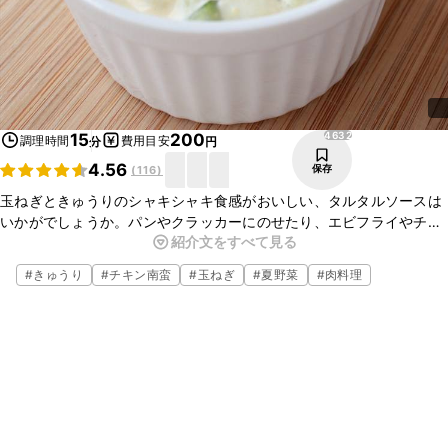
4632
15
200
調理時間
費用目安
分
円
4.56
保存
(
116
)
玉ねぎときゅうりのシャキシャキ食感がおいしい、タルタルソースは
いかがでしょうか。パンやクラッカーにのせたり、エビフライやチキ
紹介文をすべて見る
ン南蛮にかけるなど、様々なお料理に使える便利なソースですよ。簡
単にお作りいただけますので、ぜひお試しくださいね。
#
きゅうり
#
チキン南蛮
#
玉ねぎ
#
夏野菜
#
肉料理