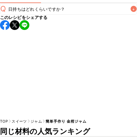
Q
日持ちはどれくらいですか？
+
このレシピをシェアする
保存期間は冷蔵で1週間が目安です。なるべくお早めにお召し
上がりください。

A
※日持ちは目安です。
こちら
の注意事項をご確認の上、正し
TOP
スイーツ
ジャム
簡単手作り 金柑ジャム
同じ材料の人気ランキング