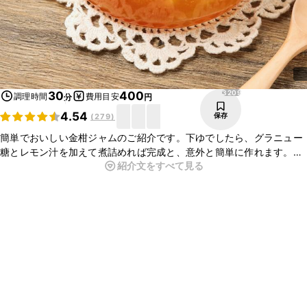
3209
30
400
調理時間
費用目安
分
円
4.54
保存
(
279
)
簡単でおいしい金柑ジャムのご紹介です。下ゆでしたら、グラニュー
糖とレモン汁を加えて煮詰めれば完成と、意外と簡単に作れます。パ
紹介文をすべて見る
ンやスコーンに塗ったり、スイーツに作ったり、色々な楽しみ方がで
きますよ。定番のジャムとはひと味違うアレンジジャムです。ぜひ
作ってみてくださいね。