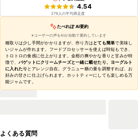
4.54
279
人の平均満足度
たべれぽ AI要約
※ユーザーの声をAIが自動で要約しています
種取りは少し手間がかかりますが、作り方は
とても簡単
で美味し
いジャムが作れます。フードプロセッサーを使えば時短もでき、
トロトロの食感に仕上がります。金柑の爽やかな香りと甘みが特
徴で、
バゲットにクリームチーズと一緒に載せたり、ヨーグルト
に入れたり
とアレンジ自在。グラニュー糖の量を調整すれば、お
好みの甘さに仕上げられます。ホットティーにしても楽しめる万
能ジャムです。
よくある質問