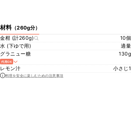
材料
（
260g分
）
金柑 (計260g)
10個
水 (下ゆで用)
適量
グラニュー糖
130g
代用OK
レモン汁
小さじ1
料理を安全に楽しむための注意事項