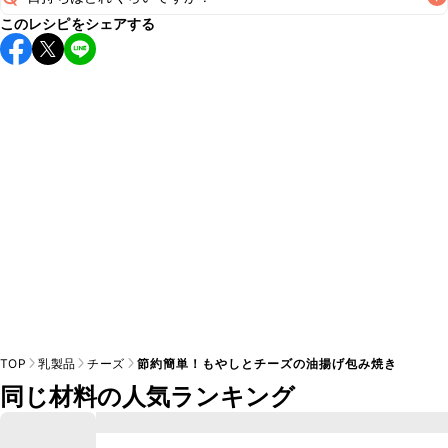
このレシピをシェアする
保存期間は冷蔵で翌日中が目安です。なるべくお早めにお召
し上がりください。

A
※日持ちは目安です。
こちら
の注意事項をご確認の上、正し
TOP
乳製品
チーズ
節約簡単！もやしとチーズの油揚げ包み焼き
同じ材料の人気ランキング