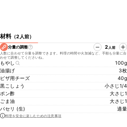
材料
（
2人前
）
2
分量の調整
人前
人数に合わせて分量を調整できます。料理の時間や火加減など、手順も分量に合
わせて調整してくださいね。
もやし
100g
油揚げ
3枚
ピザ用チーズ
40g
黒こしょう
小さじ1/4
ポン酢
大さじ1
ごま油
大さじ1
パセリ (生)
適量
料理を安全に楽しむための注意事項