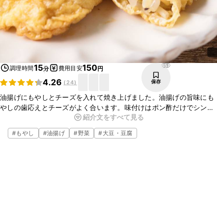
658
15
150
調理時間
費用目安
分
円
4.26
保存
(
24
)
油揚げにもやしとチーズを入れて焼き上げました。油揚げの旨味にも
やしの歯応えとチーズがよく合います。味付けはポン酢だけでシンプ
紹介文をすべて見る
ルかつさっぱりと仕上がってます。初心者の方にもおすすめです。お
酒のおつまみとしても美味しいですので、是非お試しくださいね。
#
もやし
#
油揚げ
#
野菜
#
大豆・豆腐