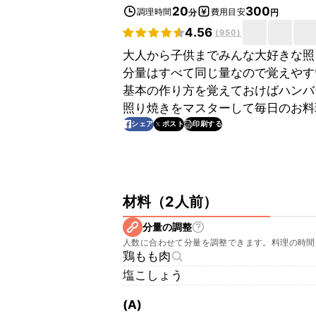
20
300
調理時間
費用目安
分
円
4.56
(
950
)
大人から子供までみんな大好きな照
分量はすべて同じ量なので覚えやす
基本の作り方を覚えておけばハンバ
照り焼きをマスターして毎日のお料
印刷する
シェア
ポスト
材料
（
2人前
）
分量の調整
人数に合わせて分量を調整できます。料理の時間
鶏もも肉
塩こしょう
(A)