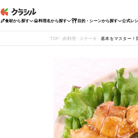
食材から探す
料理名から探す
目的・シーンから探す
公式レ
TOP
肉料理
ステーキ
基本をマスター！