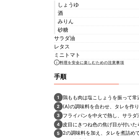
しょうゆ
酒
みりん
砂糖
サラダ油
レタス
ミニトマト
料理を安全に楽しむための注意事項
手順
鶏もも肉は塩こしょうを振って常
1
(A)の調味料を合わせ、タレを作
2
フライパンを中火で熱し、サラダ
3
皮目にきつね色の焦げ目が付いた
4
2の調味料を加え、タレを煮詰め
5