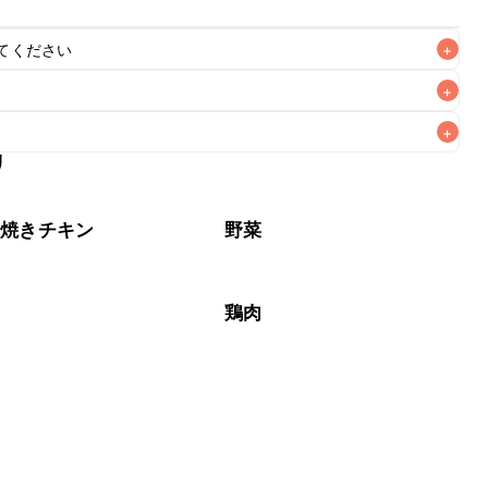
てください
+
+
+
リ
なるべくお早めにお召し上がりください。

り焼きチキン
野菜
鶏肉