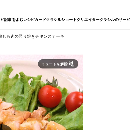
シピ
記事をよむ
レシピカード
クラシルショート
クリエイター
クラシルのサー
鶏もも肉の照り焼きチキンステーキ
ミュートを解除