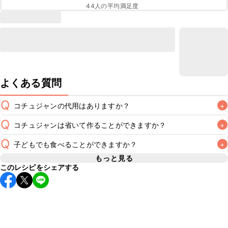
44
人の平均満足度
よくある質問
Q
コチュジャンの代用はありますか？
+
Q
コチュジャンは省いて作ることができますか？
+
A
コチュジャンの代用は
こちら
Q
子どもでも食べることができますか？
+
使用量が少ない場合は省いてもお作りいただけますが、メイ
ンの味付けとして使用している場合は省くと味がぼやける可
もっと見る
A
このレシピをシェアする
コチュジャンは甘辛い風味が特徴の食材なため、お子様や辛
能性があるため、 
こちら
 の食材で味を調えて仕上げること
い味付けが苦手な方は風味や刺激を強く感じる可能性がござ
います。使用する食材や味付けにつきましては普段のお子様
A
の食事内容にあわせて変更し、ご家庭でお召し上がりいただ
けるかをご判断いただいた上で、安全にクラシルレシピをご