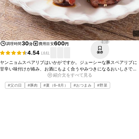
1904
30
600
調理時間
費用目安
分
円
4.54
保存
(
44
)
ヤンニョムスペアリブはいかがですか。ジューシーな豚スペアリブに
甘辛い味付けが絡み、お酒にもよく合うやみつきになるおいしさで
紹介文をすべて見る
す。フライパンで手軽にお作りいただけますので、ぜひお試しくださ
いね。
#
父の日
#
豚肉
#
夏（6–8月）
#
おつまみ
#
野菜