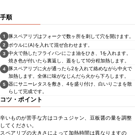
手順
豚スペアリブはフォークで数ヶ所を刺して穴を開けます。
1
ボウルに(A)を入れて混ぜ合わせます。
2
中火で熱したフライパンにごま油をひき、1を入れます。
3
焼き色が付いたら裏返し、蓋をして10分程加熱します。
豚スペアリブに火が通ったら2を入れて絡めながら中火で
4
加熱します。全体に味がなじんだら火から下ろします。
器にサニーレタスを敷き、4を盛り付け、白いりごまを散
5
らして完成です。
コツ・ポイント
辛いものが苦手な方はコチュジャン、豆板醤の量を調整
してください。

スペアリブの大きさによって加熱時間は異なりますの