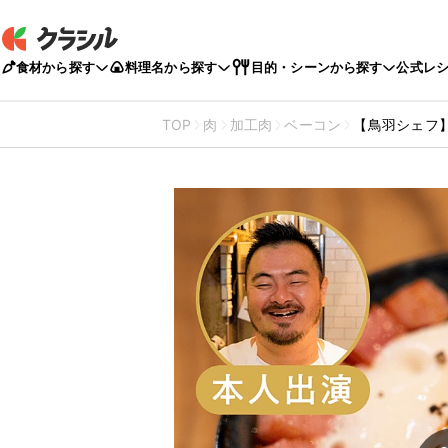
食材から探す
料理名から探す
目的・シーンから探す
公式レ
TOP
肉
加工肉
ベーコン
【鳥羽シェフ