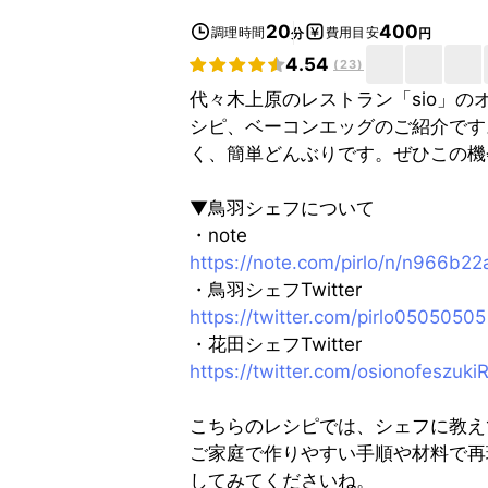
20
400
調理時間
費用目安
分
円
4.54
(
23
)
代々木上原のレストラン「sio」
シピ、ベーコンエッグのご紹介です
く、簡単どんぶりです。ぜひこの機
▼鳥羽シェフについて
・note
https://note.com/pirlo/n/n966b2
・鳥羽シェフTwitter
https://twitter.com/pirlo05050505
・花田シェフTwitter
https://twitter.com/osionofeszuki
こちらのレシピでは、シェフに教え
ご家庭で作りやすい手順や材料で再
してみてくださいね。