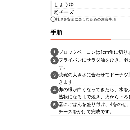
しょうゆ
粉チーズ
料理を安全に楽しむための注意事項
手順
ブロックベーコンは1cm角に切り
1
フライパンにサラダ油をひき、弱
2
す。
茶碗の大きさに合わせてドーナツ
3
きます。
卵の縁が白くなってきたら、水を
4
熟状になるまで焼き、火から下ろ
器にごはんを盛り付け、4をのせ
5
チーズをかけて完成です。