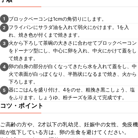
ブロックベーコンは1cmの角切りにします。
1
フライパンにサラダ油を入れて弱火にかけます。1を入
2
れ、焼き色が付くまで焼きます。
火から下ろして茶碗の大きさに合わせてブロックベーコン
3
をドーナツ型にし、中心に卵を入れ、中火にかけて蓋をし
て焼きます。
卵の白身の部分が白くなってきたら水を入れて蓋をし、中
4
火で表面が白っぽくなり、半熟状になるまで焼き、火から
下ろします。
器にごはんを盛り付け、4をのせ、粗挽き黒こしょう、塩
5
をふります。しょうゆ、粉チーズを添えて完成です。
コツ・ポイント
ご高齢の方や、2才以下の乳幼児、妊娠中の女性、免疫機
能が低下している方は、卵の生食を避けてください。
