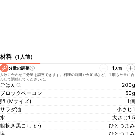
ができますので、さらに本格的な味わいに仕上げることができます
よ。ぜひチェックしてみてくださいね。
https://www.kurashiru.com/recipes/97c1999e-c7e4-4448-ab6e-
72941d34b257
材料
（
1人前
）
1
分量の調整
人前
人数に合わせて分量を調整できます。料理の時間や火加減など、手順も分量に合
わせて調整してくださいね。
ごはん
200g
ブロックベーコン
50g
卵 (Mサイズ)
1個
サラダ油
小さじ1
水
大さじ1.5
粗挽き黒こしょう
ひとつまみ
塩
ひとつまみ