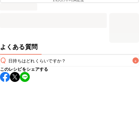
よくある質問
Q
日持ちはどれくらいですか？
+
このレシピをシェアする
こちらのレシピは出来たてをお召し上がりいただくことをお
すすめします。

A
※日持ちは目安です。
こちら
の注意事項をご確認の上、正し