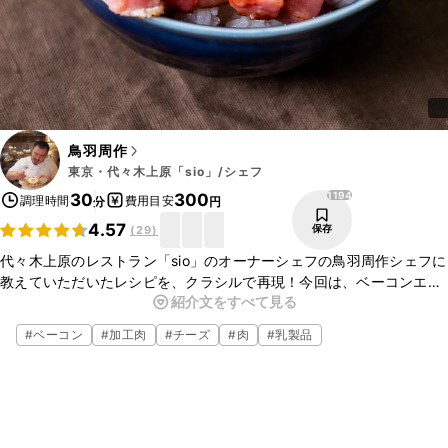
鳥羽周作
東京・代々木上原「sio」/シェフ
1194
30
300
調理時間
費用目安
分
円
4.57
保存
(
29
)
代々木上原のレストラン「sio」のオーナーシェフの鳥羽周作シェフに
教えていただいたレシピを、クラシルで再現！今回は、ベーコンエッ
紹介文をすべて見る
グ丼のご紹介です。シンプルなベーコンエッグをごはんにのせていた
だく、簡単どんぶりです。色々とアレンジをしてもおいしいですよ。
#
ベーコン
#
加工肉
#
チーズ
#
肉
#
乳製品
この機会にぜひ作ってみてくださいね。
こちらのレシピでは、シェフに教えていただいたレシピを、ご家庭で
作りやすい手順や材料で再現しております。
シェフが調理しているレシピ動画では、より詳しくご覧いただくこと