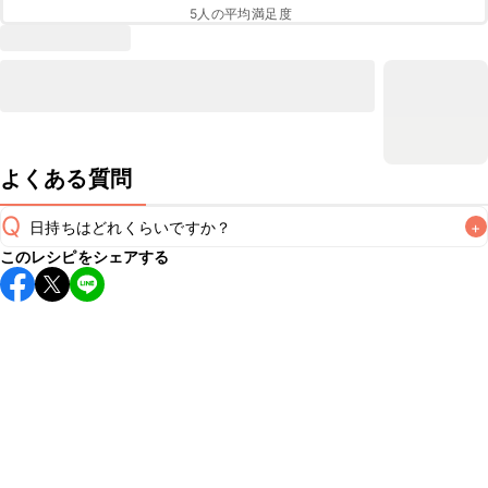
5
人の平均満足度
よくある質問
Q
日持ちはどれくらいですか？
+
このレシピをシェアする
保存期間は常温で2~3日が目安です。なるべくお早めにお召
し上がりください。

A
※日持ちは目安です。
こちら
の注意事項をご確認の上、正し