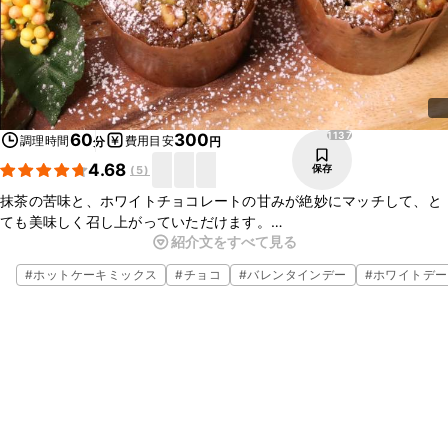
1137
60
300
調理時間
費用目安
分
円
4.68
保存
(
5
)
抹茶の苦味と、ホワイトチョコレートの甘みが絶妙にマッチして、と
ても美味しく召し上がっていただけます。
紹介文をすべて見る
飾ったくるみの食感はざくざくとしていて、ふわふわのマフィンとの
相性抜群！
#
ホットケーキミックス
#
チョコ
#
バレンタインデー
#
ホワイトデー
おやつには勿論ですが、プレゼントなどにもおすすめの一品です。
是非お試し下さい。