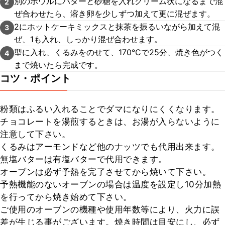
別のボウルにバターと砂糖を入れクリーム状になるまで混
2
ぜ合わせたら、溶き卵を少しずつ加えて更に混ぜます。
2にホットケーキミックスと抹茶を振るいながら加えて混
3
ぜ、1も入れ、しっかり混ぜ合わせます。
型に入れ、くるみをのせて、170℃で25分、焼き色がつく
4
まで焼いたら完成です。
コツ・ポイント
粉類はふるい入れることでダマになりにくくなります。

チョコレートを湯煎するときは、お湯が入らないように
注意して下さい。

くるみはアーモンドなど他のナッツでも代用出来ます。

無塩バターは有塩バターで代用できます。

オーブンは必ず予熱を完了させてから焼いて下さい。

予熱機能のないオーブンの場合は温度を設定し10分加熱
を行ってから焼き始めて下さい。

ご使用のオーブンの機種や使用年数等により、火力に誤
差が生じる事がございます。焼き時間は目安にし、必ず