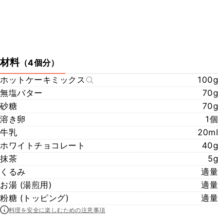
材料
（
4個分
）
ホットケーキミックス
100g
無塩バター
70g
砂糖
70g
溶き卵
1個
牛乳
20ml
ホワイトチョコレート
40g
抹茶
5g
くるみ
適量
お湯 (湯煎用)
適量
粉糖 (トッピング)
適量
料理を安全に楽しむための注意事項