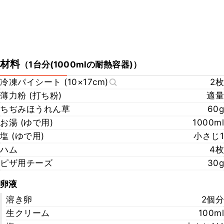
材料
（
1台分(1000mlの耐熱容器)
）
冷凍パイシート (10×17cm)
2枚
薄力粉 (打ち粉)
適量
ちぢみほうれん草
60g
お湯 (ゆで用)
1000ml
塩 (ゆで用)
小さじ1
ハム
4枚
ピザ用チーズ
30g
卵液
溶き卵
2個分
生クリーム
100ml