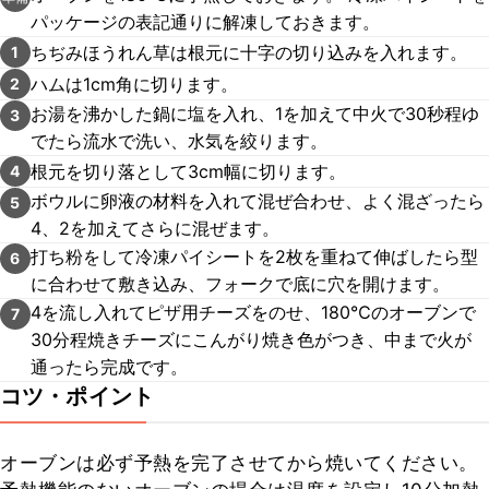
パッケージの表記通りに解凍しておきます。
ちぢみほうれん草は根元に十字の切り込みを入れます。
1
ハムは1cm角に切ります。
2
お湯を沸かした鍋に塩を入れ、1を加えて中火で30秒程ゆ
3
でたら流水で洗い、水気を絞ります。
根元を切り落として3cm幅に切ります。
4
ボウルに卵液の材料を入れて混ぜ合わせ、よく混ざったら
5
4、2を加えてさらに混ぜます。
打ち粉をして冷凍パイシートを2枚を重ねて伸ばしたら型
6
に合わせて敷き込み、フォークで底に穴を開けます。
4を流し入れてピザ用チーズをのせ、180℃のオーブンで
7
30分程焼きチーズにこんがり焼き色がつき、中まで火が
通ったら完成です。
コツ・ポイント
オーブンは必ず予熱を完了させてから焼いてください。
