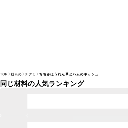
※日持ちは目安です。
こちら
の注意事項をご確認の上、正し
TOP
粉もの
チヂミ
ちぢみほうれん草とハムのキッシュ
同じ材料の人気ランキング