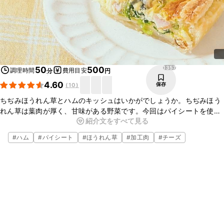
1357
50
500
調理時間
費用目安
分
円
4.60
保存
(
10
)
ちぢみほうれん草とハムのキッシュはいかがでしょうか。ちぢみほう
れん草は葉肉が厚く、甘味がある野菜です。今回はパイシートを使っ
紹介文をすべて見る
てお手軽なキッシュにしてみました。しっかりした味付けでお酒のお
つまみにもおすすめです。ぜひお試しくださいね。
#
ハム
#
パイシート
#
ほうれん草
#
加工肉
#
チーズ