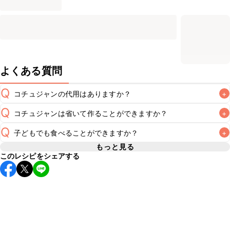
よくある質問
Q
コチュジャンの代用はありますか？
+
Q
コチュジャンは省いて作ることができますか？
+
A
コチュジャンの代用は
こちら
Q
子どもでも食べることができますか？
+
使用量が少ない場合は省いてもお作りいただけますが、メイ
ンの味付けとして使用している場合は省くと味がぼやける可
もっと見る
A
このレシピをシェアする
コチュジャンは甘辛い風味が特徴の食材なため、お子様や辛
能性があるため、 
こちら
 の食材で味を調えて仕上げること
い味付けが苦手な方は風味や刺激を強く感じる可能性がござ
います。使用する食材や味付けにつきましては普段のお子様
A
の食事内容にあわせて変更し、ご家庭でお召し上がりいただ
けるかをご判断いただいた上で、安全にクラシルレシピをご