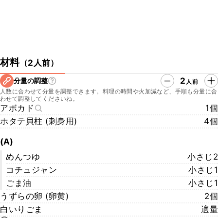
材料
（
2人前
）
2
分量の調整
人前
人数に合わせて分量を調整できます。料理の時間や火加減など、手順も分量に合
わせて調整してくださいね。
アボカド
1個
ホタテ貝柱 (刺身用)
4個
(A)
めんつゆ
小さじ2
コチュジャン
小さじ1
ごま油
小さじ1
うずらの卵 (卵黄)
2個
白いりごま
適量