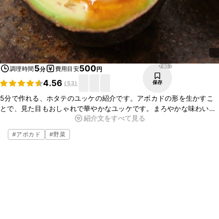
7807
5
500
調理時間
費用目安
分
円
4.56
保存
(
53
)
5分で作れる、ホタテのユッケの紹介です。アボカドの形を生かすこ
とで、見た目もおしゃれで華やかなユッケです。まろやかな味わいの
紹介文をすべて見る
アボカドと、ピリ辛のホタテは相性抜群の組み合わせです。パー
ティーやおもてなしにもおすすめです。
#
アボカド
#
野菜