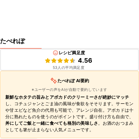
たべれぽ
レシピ満足度
4.56
53
人の平均満足度
たべれぽ AI要約
※ユーザーの声をAIが自動で要約しています
新鮮なホタテの旨みとアボカドのクリーミーさが絶妙にマッチ
し、コチュジャンとごま油の風味が食欲をそそります。サーモン
や甘エビなど魚介の代用も可能で、アレンジ自在。アボカドは十
分に熟れたものを使うのがポイントです。盛り付け方も自由で、
丼にしてご飯と一緒に食べても格別の美味しさ
。お酒のおつまみ
としても箸が止まらない人気メニューです。