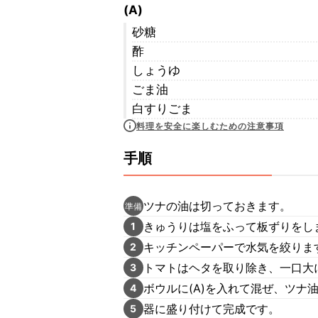
(A)
砂糖
酢
しょうゆ
ごま油
白すりごま
料理を安全に楽しむための注意事項
手順
ツナの油は切っておきます。
準備
きゅうりは塩をふって板ずりをし
1
キッチンペーパーで水気を絞りま
2
トマトはヘタを取り除き、一口大
3
ボウルに(A)を入れて混ぜ、ツナ
4
器に盛り付けて完成です。
5