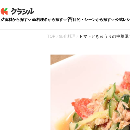
食材から探す
料理名から探す
目的・シーンから探す
公式レ
TOP
魚介料理
トマトときゅうりの中華風