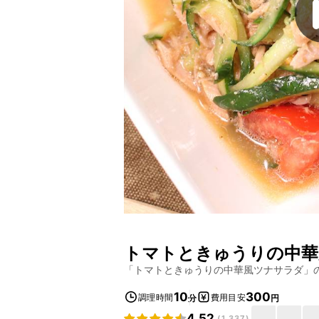
トマトときゅうりの中華
「
トマトときゅうりの中華風ツナサラダ
」
10
300
調理時間
費用目安
分
円
4.52
(
1,337
)