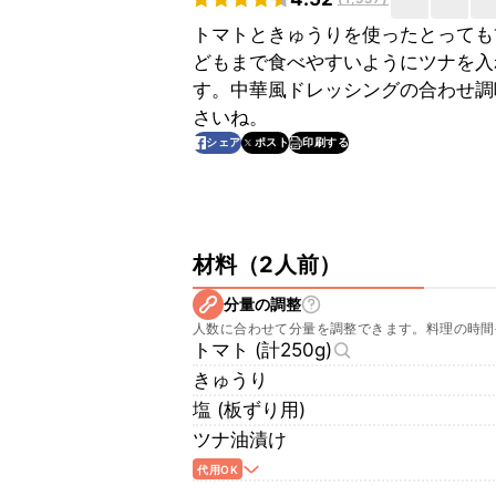
トマトときゅうりを使ったとっても
どもまで食べやすいようにツナを入
す。中華風ドレッシングの合わせ調
さいね。
印刷する
シェア
ポスト
材料
（
2人前
）
分量の調整
人数に合わせて分量を調整できます。料理の時間
トマト (計250g)
きゅうり
塩 (板ずり用)
ツナ油漬け
代用OK