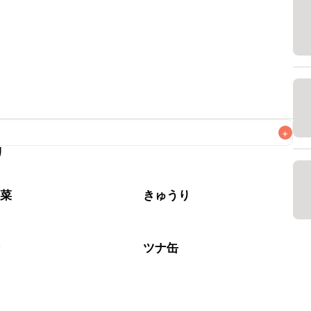
+
リ
なるべくお早めにお召し上がりください。

野菜
きゅうり
介
ツナ缶