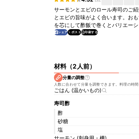
サーモンとエビのロール寿司のご紹
とエビの旨味がよく合います。おも
を芯にして酢飯で巻くとバリエーシ
印刷する
シェア
ポスト
材料
（
2人前
）
分量の調整
人数に合わせて分量を調整できます。料理の時間
ごはん (温かいもの)
寿司酢
酢
砂糖
塩
サーモン (刺身用・柵)