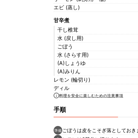
エビ (蒸し)
甘辛煮
干し椎茸
水 (戻し用)
ごぼう
水 (さらす用)
(A)しょうゆ
(A)みりん
レモン (輪切り)
ディル
料理を安全に楽しむための注意事項
手順
ごぼうは皮をこそぎ落としておき
準備