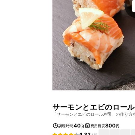
サーモンとエビのロール
「
サーモンとエビのロール寿司
」の作り方
40
800
調理時間
費用目安
分
円
4.32
(
6
)