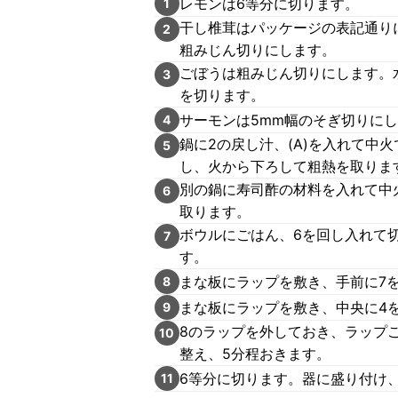
レモンは6等分に切ります。
1
干し椎茸はパッケージの表記通りに
2
粗みじん切りにします。
ごぼうは粗みじん切りにします。
3
を切ります。
サーモンは5mm幅のそぎ切りに
4
鍋に2の戻し汁、(A)を入れて中
5
し、火から下ろして粗熱を取りま
別の鍋に寿司酢の材料を入れて中
6
取ります。
ボウルにごはん、6を回し入れて
7
す。
まな板にラップを敷き、手前に7
8
まな板にラップを敷き、中央に4
9
8のラップを外しておき、ラップ
10
整え、5分程おきます。
6等分に切ります。器に盛り付け
11