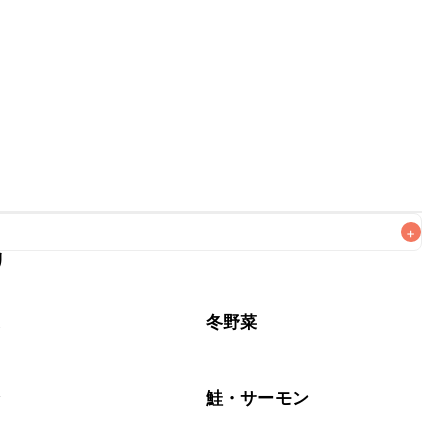
+
リ
なるべくお早めにお召し上がりください。

菜
冬野菜
介
鮭・サーモン