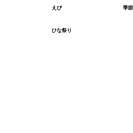
えび
季
ひな祭り