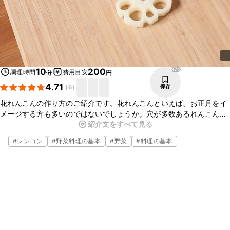
872
10
200
調理時間
費用目安
分
円
4.71
保存
(
6
)
花れんこんの作り方のご紹介です。花れんこんといえば、お正月をイ
メージする方も多いのではないでしょうか。穴が多数あるれんこんは
紹介文をすべて見る
将来の見通しがつくといった願いが込められており、花れんこんには
花の後に実を結ぶようにとの意味があります。酢ばすや煮物に使われ
#
レンコン
#
野菜料理の基本
#
野菜
#
料理の基本
ることが多い花れんこんは見た目も可愛く、華やかな仕上がりになり
ますよ。ぜひ挑戦してみてくださいね。