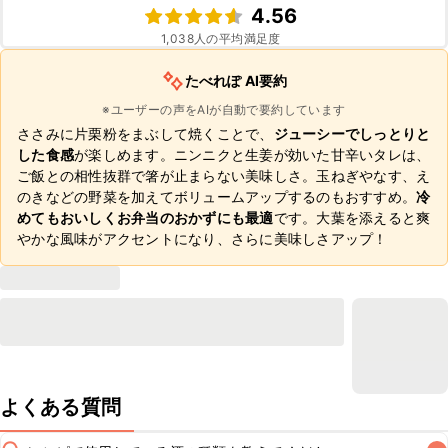
4.56
1,038
人の平均満足度
たべれぽ AI要約
※ユーザーの声をAIが自動で要約しています
ささみに片栗粉をまぶして焼くことで、
ジューシーでしっとりと
した食感
が楽しめます。ニンニクと生姜が効いた甘辛いタレは、
ご飯との相性抜群で箸が止まらない美味しさ。玉ねぎやなす、え
のきなどの野菜を加えてボリュームアップするのもおすすめ。
冷
めてもおいしくお弁当のおかずにも最適
です。大葉を添えると爽
やかな風味がアクセントになり、さらに美味しさアップ！
よくある質問