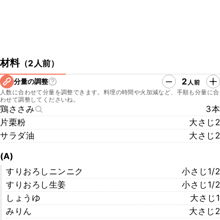
材料
（
2人前
）
2
分量の調整
人前
人数に合わせて分量を調整できます。料理の時間や火加減など、手順も分量に合
わせて調整してくださいね。
鶏ささみ
3本
片栗粉
大さじ2
サラダ油
大さじ2
(A)
すりおろしニンニク
小さじ1/2
すりおろし生姜
小さじ1/2
しょうゆ
大さじ1
みりん
大さじ2