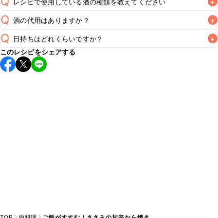
Q
レシピで使用している酒の種類を教えてください
+
Q
酒の代用はありますか？
+
A
Q
日持ちはどれくらいですか？
+
A
このレシピをシェアする
保存期間は冷蔵で翌日中が目安です。なるべくお早めにお召
し上がりください。

A
※日持ちは目安です。
こちら
の注意事項をご確認の上、正し
TOP
肉料理
ご飯がすすむ！ささみの甘辛から焼き