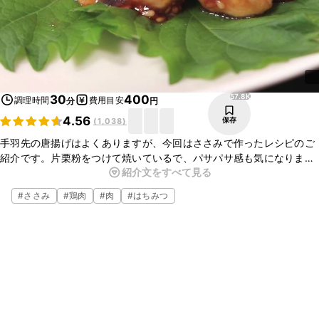
57.8K
30
400
調理時間
費用目安
分
円
4.56
保存
(
1,038
)
手羽先の唐揚げはよくありますが、今回はささみで作ったレシピのご
紹介です。片栗粉をつけて焼いているで、パサパサ感も気になりませ
紹介文をすべて見る
んよ。甘辛いタレとの相性が抜群です。是非お試しください！
#
ささみ
#
鶏肉
#
肉
#
はちみつ