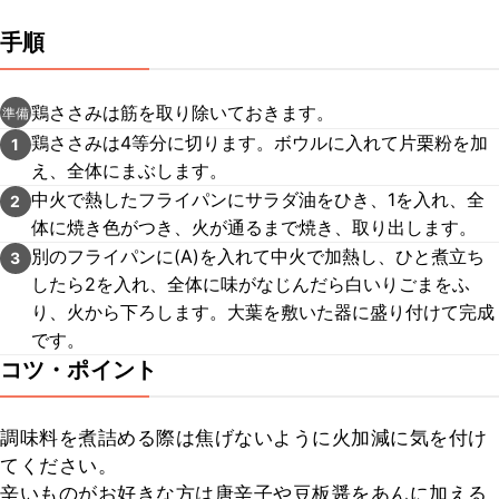
手順
鶏ささみは筋を取り除いておきます。
準備
鶏ささみは4等分に切ります。ボウルに入れて片栗粉を加
1
え、全体にまぶします。
中火で熱したフライパンにサラダ油をひき、1を入れ、全
2
体に焼き色がつき、火が通るまで焼き、取り出します。
別のフライパンに(A)を入れて中火で加熱し、ひと煮立ち
3
したら2を入れ、全体に味がなじんだら白いりごまをふ
り、火から下ろします。大葉を敷いた器に盛り付けて完成
です。
コツ・ポイント
調味料を煮詰める際は焦げないように火加減に気を付け
てください。

辛いものがお好きな方は唐辛子や豆板醤をあんに加える