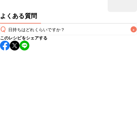
よくある質問
Q
日持ちはどれくらいですか？
+
このレシピをシェアする
保存期間は冷蔵で翌日中が目安です。なるべくお早めにお召
し上がりください。

A
※日持ちは目安です。
こちら
の注意事項をご確認の上、正し