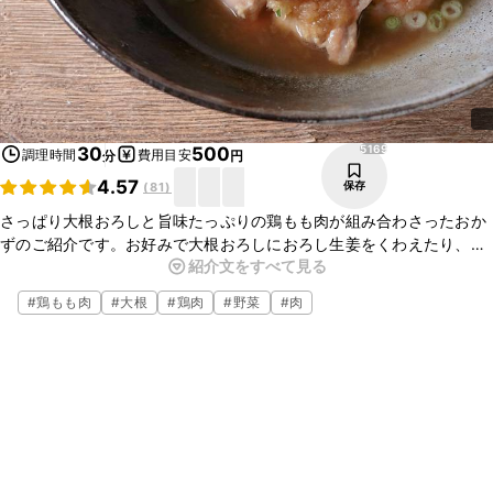
5169
30
500
調理時間
費用目安
分
円
4.57
保存
(
81
)
さっぱり大根おろしと旨味たっぷりの鶏もも肉が組み合わさったおか
ずのご紹介です。お好みで大根おろしにおろし生姜をくわえたり、小
紹介文をすべて見る
ねぎの代わりに大葉をのせても美味しいです。フライパン一つで簡単
に出来上がるので、ぜひお試しください。
#
鶏もも肉
#
大根
#
鶏肉
#
野菜
#
肉