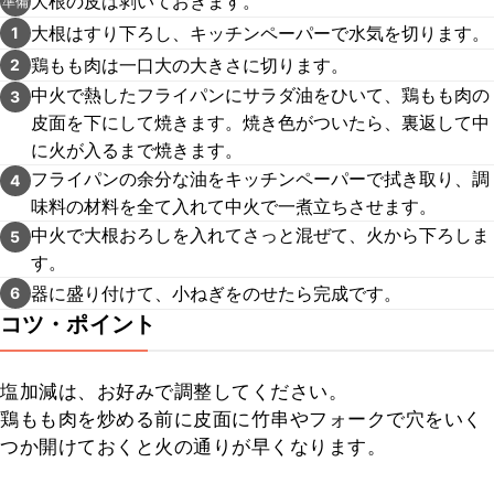
大根の皮は剥いておきます。
準備
大根はすり下ろし、キッチンペーパーで水気を切ります。
1
鶏もも肉は一口大の大きさに切ります。
2
中火で熱したフライパンにサラダ油をひいて、鶏もも肉の
3
皮面を下にして焼きます。焼き色がついたら、裏返して中
に火が入るまで焼きます。
フライパンの余分な油をキッチンペーパーで拭き取り、調
4
味料の材料を全て入れて中火で一煮立ちさせます。
中火で大根おろしを入れてさっと混ぜて、火から下ろしま
5
す。
器に盛り付けて、小ねぎをのせたら完成です。
6
コツ・ポイント
塩加減は、お好みで調整してください。

鶏もも肉を炒める前に皮面に竹串やフォークで穴をいく
つか開けておくと火の通りが早くなります。