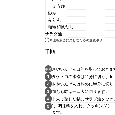
しょうゆ
砂糖
みりん
顆粒和風だし
サラダ油
料理を安全に楽しむための注意事項
手順
さやいんげんは筋を取っておきま
準備
タケノコの水煮は半分に切り、1c
1
さやいんげんは斜めに半分に切り
2
鶏もも肉は一口大に切ります。
3
中火で熱した鍋にサラダ油をひき
4
1、調味料を入れ、クッキングシ
5
ます。