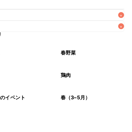
+
+
リ
なるべくお早めにお召し上がりください。

菜
春野菜
鶏肉
節のイベント
春（3–5月）