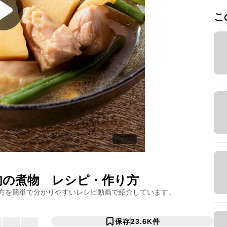
こ
肉の煮物
レシピ・作り方
方を簡単で分かりやすいレシピ動画で紹介しています。
保存
23.6K
件