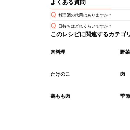
よくある質問
Q
料理酒の代用はありますか？
Q
日持ちはどれくらいですか？
A
このレシピに関連するカテゴ
保存期間は冷蔵で翌日中が目安です。
A
※日持ちは目安です。
こちら
肉料理
野
たけのこ
肉
鶏もも肉
季