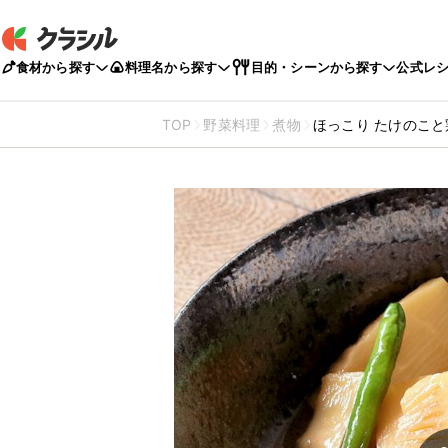
食材から探す
料理名から探す
目的・シーンから探す
公式レ
TOP
野菜料理
煮物
ほっこり たけのこ