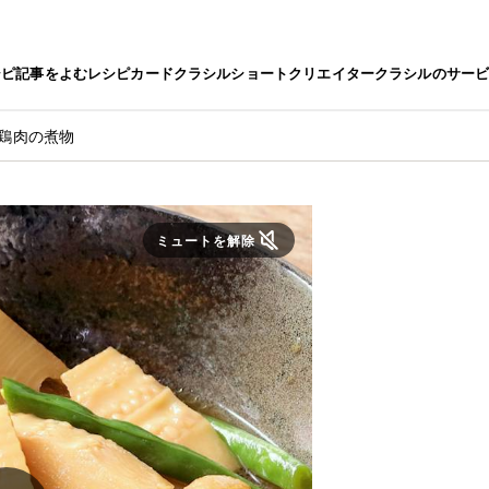
シピ
記事をよむ
レシピカード
クラシルショート
クリエイター
クラシルのサー
と鶏肉の煮物
ミュートを解除