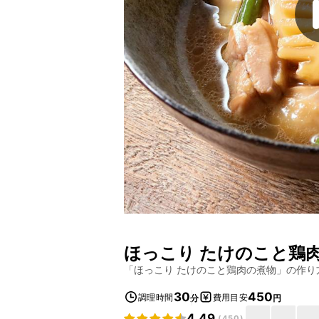
ほっこり たけのこと鶏
「
ほっこり たけのこと鶏肉の煮物
」の作り
30
450
調理時間
費用目安
分
円
4.49
(
450
)