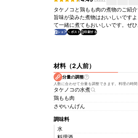
タケノコと鶏もも肉の煮物のご紹介
旨味が染みた煮物はおいしいですよ
て一緒に煮てもおいしいです。ぜひ
印刷する
シェア
ポスト
材料
（
2人前
）
分量の調整
人数に合わせて分量を調整できます。料理の時間
タケノコの水煮
鶏もも肉
さやいんげん
調味料
水
料理酒