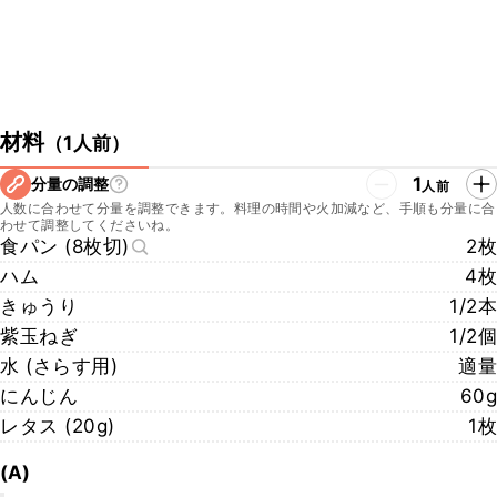
材料
（
1人前
）
1
分量の調整
人前
人数に合わせて分量を調整できます。料理の時間や火加減など、手順も分量に合
わせて調整してくださいね。
食パン (8枚切)
2枚
ハム
4枚
きゅうり
1/2本
紫玉ねぎ
1/2個
水 (さらす用)
適量
にんじん
60g
レタス (20g)
1枚
(A)