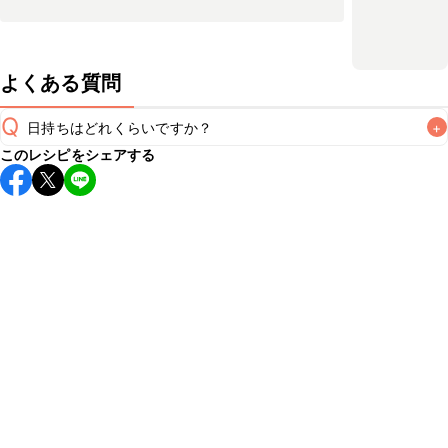
よくある質問
Q
日持ちはどれくらいですか？
+
このレシピをシェアする
保存期間は冷蔵で当日中が目安です。なるべくお早めにお召
し上がりください。

A
※日持ちは目安です。
こちら
の注意事項をご確認の上、正し