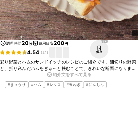
1779
20
200
調理時間
費用目安
分
円
4.54
保存
(
21
)
彩り野菜とハムのサンドイッチのレシピのご紹介です。細切りの野菜
と、折り込んだハムをぎゅっと挟むことで、きれいな断面になります
紹介文をすべて見る
よ。簡単に作れますので、ぜひ一度作ってみてくださいね。
#
きゅうり
#
ハム
#
レタス
#
玉ねぎ
#
にんじん