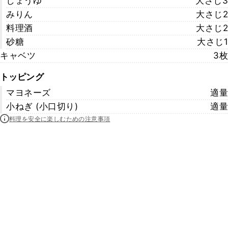
しょうゆ
大さじ3
みりん
大さじ2
料理酒
大さじ2
砂糖
大さじ1
キャベツ
3枚
トッピング
マヨネーズ
適量
小ねぎ (小口切り)
適量
料理を安全に楽しむための注意事項