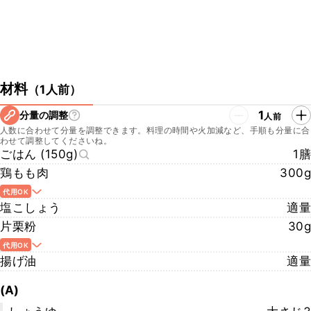
材料
（
1人前
）
1
分量の調整
人前
人数に合わせて分量を調整できます。料理の時間や火加減など、手順も分量に合
わせて調整してくださいね。
ごはん (150g)
1膳
鶏もも肉
300g
代用OK
塩こしょう
適量
片栗粉
30g
代用OK
揚げ油
適量
(A)