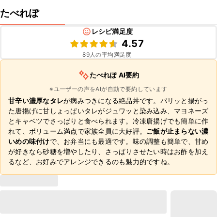
たべれぽ
レシピ満足度
4.57
89
人の平均満足度
たべれぽ AI要約
※ユーザーの声をAIが自動で要約しています
甘辛い濃厚なタレ
が病みつきになる絶品丼です。パリッと揚がっ
た唐揚げに甘しょっぱいタレがジュワッと染み込み、マヨネーズ
とキャベツでさっぱりと食べられます。冷凍唐揚げでも簡単に作
れて、ボリューム満点で家族全員に大好評。
ご飯が止まらない濃
いめの味付け
で、お弁当にも最適です。味の調整も簡単で、甘め
が好きなら砂糖を増やしたり、さっぱりさせたい時はお酢を加え
るなど、お好みでアレンジできるのも魅力的ですね。