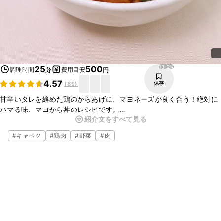
13.2K
25
500
調理時間
費用目安
分
円
4.57
保存
(
89
)
甘辛いタレを絡めた鶏のからあげに、マヨネーズが良く合う！絶対に
ハマる味、マヨから丼のレシピです。
紹介文をすべて見る
鶏の唐揚げは濃いめの味付けなので、ごはんとの相性も抜群です。お
箸が進みますよ。ご家庭でも簡単に作れるので、是非お試しくださ
#
キャベツ
#
鶏肉
#
野菜
#
肉
い。