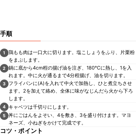
手順
鶏もも肉は一口大に切ります。塩こしょうをふり、片栗粉
1
をまぶします。
鍋に底から4cm程の揚げ油を注ぎ、180℃に熱し、1を入
2
れます。中に火が通るまで4分程揚げ、油を切ります。
フライパンに(A)を入れて中火で加熱し、ひと煮立ちさせ
3
ます。2を加えて絡め、全体に味がなじんだら火から下ろ
します。
キャベツは千切りにします。
4
丼にごはんをよそい、4を敷き、3を盛り付けます。マヨ
5
ネーズ、小ねぎをかけて完成です。
コツ・ポイント