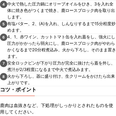
中火で熱した圧力鍋にオリーブオイルをひき、3を入れ全
4
体に焼き色がつくまで焼き、鹿ロースブロック肉を取り出
します。
有塩バター、2、(A)を入れ、しんなりするまで15分程度炒
5
めます。
4、1、赤ワイン、カットトマト缶を入れ蓋をし、強火にし
6
圧力がかかったら弱火にし、鹿ロースブロック肉がやわら
かくなるまで20分程煮込み、火から下ろし、そのまま置き
ます。
安全ロックピンが下がり圧力が完全に抜けたら蓋を外し、
7
煮汁が2/3程度になるまで中火で煮込みます。
火から下ろし、器に盛り付け、生クリームをかけたら出来
8
上がりです。
コツ・ポイント
鹿肉は血抜きなど、下処理がしっかりとされたものを使
用してください。
