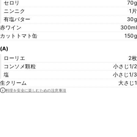
セロリ
70g
ニンニク
1片
有塩バター
30g
赤ワイン
300ml
カットトマト缶
150g
(A)
ローリエ
2枚
コンソメ顆粒
小さじ1/2
塩
小さじ1/3
生クリーム
大さじ1
料理を安全に楽しむための注意事項