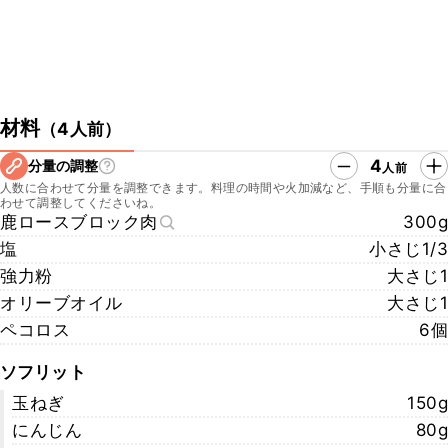
材料
（
4人前
）
4
分量の調整
人前
人数に合わせて分量を調整できます。料理の時間や火加減など、手順も分量に合
わせて調整してくださいね。
鹿ロースブロック肉
300g
塩
小さじ1/3
強力粉
大さじ1
オリーブオイル
大さじ1
ペコロス
6個
ソフリット
玉ねぎ
150g
にんじん
80g