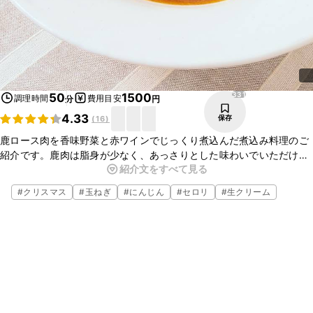
331
50
1500
調理時間
費用目安
分
円
4.33
保存
(
16
)
鹿ロース肉を香味野菜と赤ワインでじっくり煮込んだ煮込み料理のご
紹介です。鹿肉は脂身が少なく、あっさりとした味わいでいただけま
紹介文をすべて見る
す。赤ワインや香味野菜でじっくり煮込むことで、奥深い味わいにな
ります。パスタソースにしてもおいしくお召し上がりいただけます
#
クリスマス
#
玉ねぎ
#
にんじん
#
セロリ
#
生クリーム
よ。