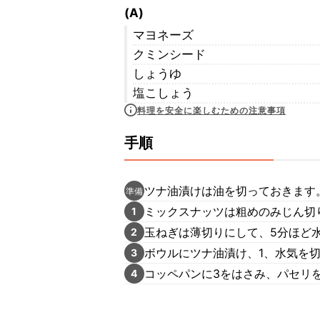
(A)
マヨネーズ
クミンシード
しょうゆ
塩こしょう
料理を安全に楽しむための注意事項
手順
ツナ油漬けは油を切っておきます
準備
ミックスナッツは粗めのみじん切
1
玉ねぎは薄切りにして、5分ほど
2
ボウルにツナ油漬け、1、水気を切
3
コッペパンに3をはさみ、パセリ
4