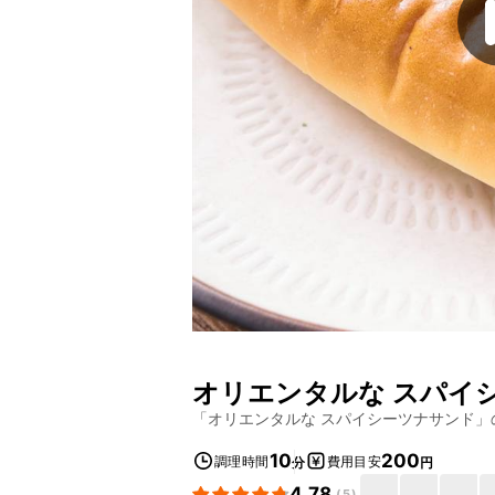
オリエンタルな スパイ
「
オリエンタルな スパイシーツナサンド
」
10
200
調理時間
費用目安
分
円
4.78
(
5
)