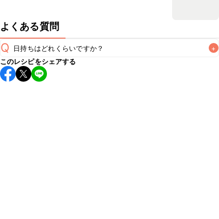
よくある質問
Q
日持ちはどれくらいですか？
+
このレシピをシェアする
保存期間は冷蔵で当日中が目安です。なるべくお早めにお召
し上がりください。

A
※日持ちは目安です。
こちら
の注意事項をご確認の上、正し