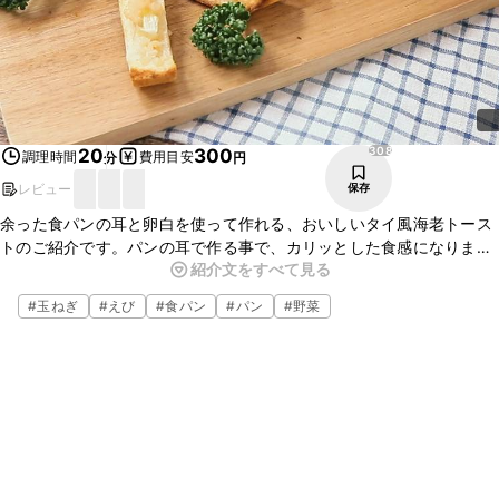
308
20
300
調理時間
費用目安
分
円
レビュー
保存
余った食パンの耳と卵白を使って作れる、おいしいタイ風海老トース
トのご紹介です。パンの耳で作る事で、カリッとした食感になります
紹介文をすべて見る
よ。お酒のおつまみにもおすすめですよ。簡単に出来るのでぜひお試
しくださいね。
#
玉ねぎ
#
えび
#
食パン
#
パン
#
野菜