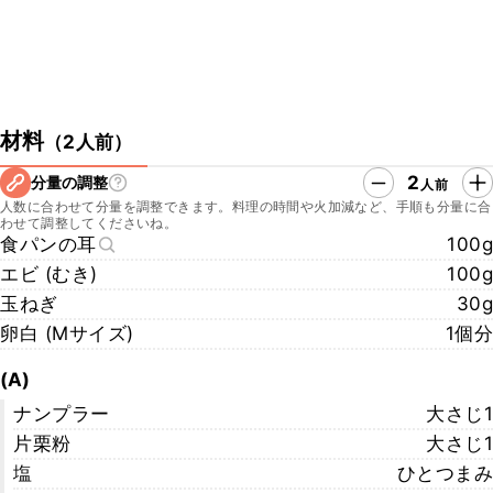
材料
（
2人前
）
2
分量の調整
人前
人数に合わせて分量を調整できます。料理の時間や火加減など、手順も分量に合
わせて調整してくださいね。
食パンの耳
100g
エビ (むき)
100g
玉ねぎ
30g
卵白 (Mサイズ)
1個分
(A)
ナンプラー
大さじ1
片栗粉
大さじ1
塩
ひとつまみ