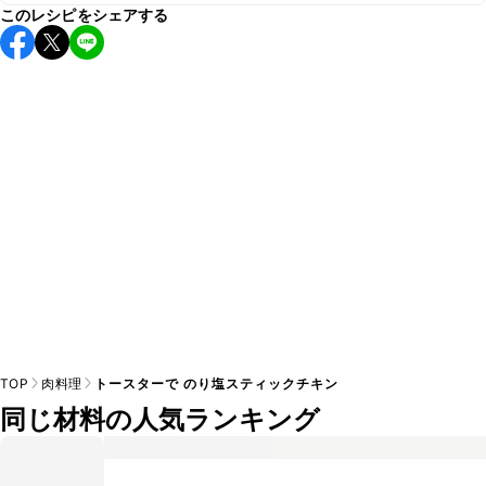
A
このレシピをシェアする
保存期間は冷蔵で翌日中が目安です。なるべくお早めにお召
し上がりください。

A
※日持ちは目安です。
こちら
の注意事項をご確認の上、正し
TOP
肉料理
トースターで のり塩スティックチキン
同じ材料の人気ランキング