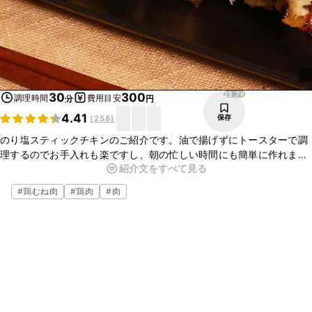
23.7K
30
300
調理時間
費用目安
分
円
4.41
保存
(
258
)
のり塩スティックチキンのご紹介です。油で揚げずにトースターで調
理するのでお手入れも楽ですし、朝の忙しい時間にも簡単に作れます
紹介文をすべて見る
よ。お子さまにも喜ばれる一品です。ぜひ、お試しくださいね。
#
鶏むね肉
#
鶏肉
#
肉