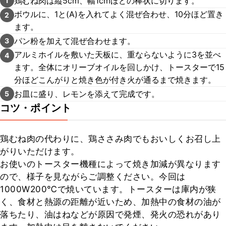
鶏むね肉は縦5cm、幅1cmほどの棒状に切ります。
1
ボウルに、1と(A)を入れてよく混ぜ合わせ、10分ほど置き
2
ます。
パン粉を加えて混ぜ合わせます。
3
アルミホイルを敷いた天板に、重ならないように3を並べ
4
ます。全体にオリーブオイルを回しかけ、トースターで15
分ほどこんがりと焼き色が付き火が通るまで焼きます。
お皿に盛り、レモンを添えて完成です。
5
コツ・ポイント
鶏むね肉の代わりに、鶏ささみ肉でもおいしくお召し上
がりいただけます。

お使いのトースター機種によって焼き加減が異なります
ので、様子を見ながらご調整ください。今回は
1000W200℃で焼いています。トースターは庫内が狭
く、食材と熱源の距離が近いため、加熱中の食材の油が
落ちたり、油はねなどが原因で発煙、発火の恐れがあり