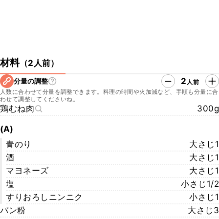
材料
（
2人前
）
2
分量の調整
人前
人数に合わせて分量を調整できます。料理の時間や火加減など、手順も分量に合
わせて調整してくださいね。
鶏むね肉
300g
(A)
青のり
大さじ1
酒
大さじ1
マヨネーズ
大さじ1
塩
小さじ1/2
すりおろしニンニク
小さじ1
パン粉
大さじ3