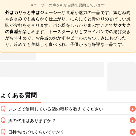
※ユーザーの声をAIが自動で要約しています
外はカリッと中はジューシー
な食感が魅力の一品です。鶏むね肉
やささみでも柔らかく仕上がり、にんにくと青のりの香ばしい風
味が食欲をそそります。パン粉をしっかりまぶすことで
サクサク
の食感
が楽しめます。トースターよりもフライパンでの揚げ焼き
がおすすめで、お弁当のおかずやビールのおつまみにもぴった
り。冷めても美味しく食べられ、子供からも好評な一品です。
よくある質問
Q
レシピで使用している酒の種類を教えてください
+
Q
酒の代用はありますか？
+
A
Q
日持ちはどれくらいですか？
+