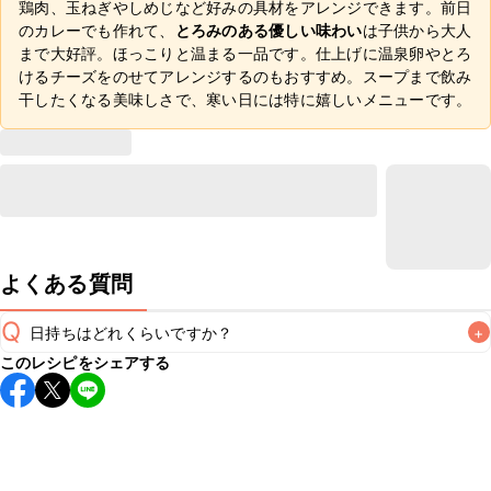
鶏肉、玉ねぎやしめじなど好みの具材をアレンジできます。前日
のカレーでも作れて、
とろみのある優しい味わい
は子供から大人
まで大好評。ほっこりと温まる一品です。仕上げに温泉卵やとろ
けるチーズをのせてアレンジするのもおすすめ。スープまで飲み
干したくなる美味しさで、寒い日には特に嬉しいメニューです。
よくある質問
Q
日持ちはどれくらいですか？
+
このレシピをシェアする
こちらのレシピは出来たてをお召し上がりいただくことをお
すすめします。

A
※日持ちは目安です。
こちら
の注意事項をご確認の上、正し