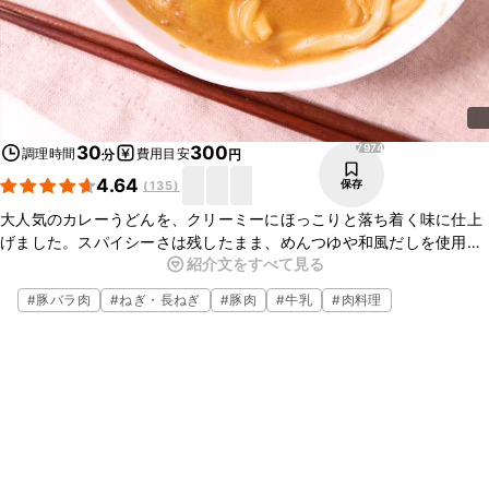
7974
30
300
調理時間
費用目安
分
円
4.64
保存
(
135
)
大人気のカレーうどんを、クリーミーにほっこりと落ち着く味に仕上
げました。スパイシーさは残したまま、めんつゆや和風だしを使用す
紹介文をすべて見る
ることであっという間に和のテイストに仕上がります。余ったカレー
を活用することもできるので、オススメですよ。
#
豚バラ肉
#
ねぎ・長ねぎ
#
豚肉
#
牛乳
#
肉料理