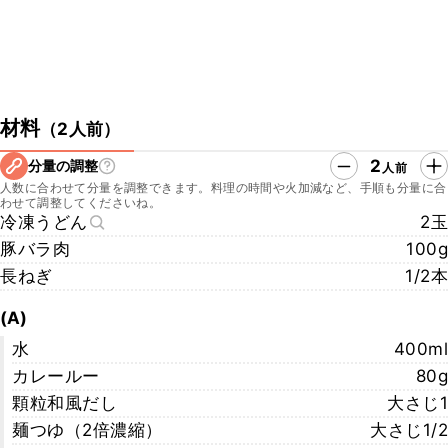
材料
（
2人前
）
2
分量の調整
人前
人数に合わせて分量を調整できます。料理の時間や火加減など、手順も分量に合
わせて調整してくださいね。
冷凍うどん
2玉
豚バラ肉
100g
長ねぎ
1/2本
(A)
水
400ml
カレールー
80g
顆粒和風だし
大さじ1
麺つゆ（2倍濃縮）
大さじ1/2