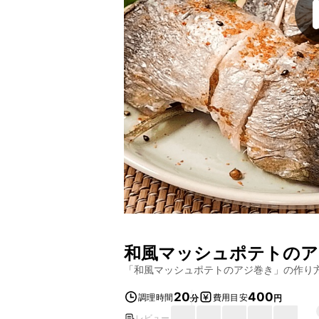
和風マッシュポテトのア
「
和風マッシュポテトのアジ巻き
」の作り
20
400
調理時間
費用目安
分
円
レビュー