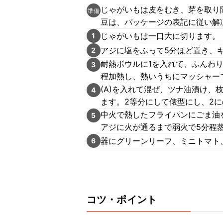
じゃがいもは皮をむき、芽を取り
準備
豆は、パッケージの表記に従い解
じゃがいもは一口大に切ります。
1
アジに塩をふって5分ほど置き、
2
耐熱ボウルに1を入れて、ふんわり
3
程加熱し、熱いうちにマッシャー
(A)を入れて混ぜ、ツナ油漬け
4
ます。2等分にして俵型にし、2
中火で熱したフライパンにごま油
5
アジに火が通るまで弱火で5分程
器にグリーンリーフ、ミニトマト
6
コツ・ポイント