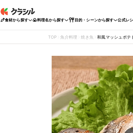
食材から探す
料理名から探す
目的・シーンから探す
公式レ
TOP
魚介料理
焼き魚
和風マッシュポテ