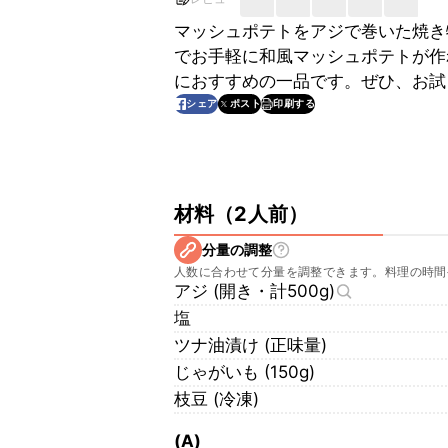
マッシュポテトをアジで巻いた焼き
でお手軽に和風マッシュポテトが作
におすすめの一品です。ぜひ、お試
印刷する
シェア
ポスト
材料
（
2人前
）
分量の調整
人数に合わせて分量を調整できます。料理の時間
アジ (開き・計500g)
塩
ツナ油漬け (正味量)
じゃがいも (150g)
枝豆 (冷凍)
(A)