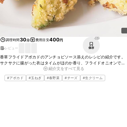
153
30
400
調理時間
費用目安
分
円
レビュー
保存
香草フライドアボカドのアンチョビソース添えのレシピの紹介です。
サクサクに揚がった衣はタイムがほのか香り、フライドオニオンで甘
紹介文をすべて見る
みのある味わいに仕上がっています。爽やかでクリーミーなソースが
くせになること間違いなしです。おつまみにもおすすめの一品です。
#
アボカド
#
玉ねぎ
#
春野菜
#
チーズ
#
生クリーム