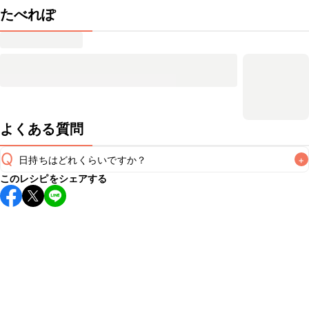
たべれぽ
よくある質問
Q
日持ちはどれくらいですか？
+
このレシピをシェアする
保存期間は冷蔵で当日中が目安です。なるべくお早めにお召
し上がりください。

A
※日持ちは目安です。
こちら
の注意事項をご確認の上、正し