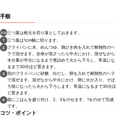
手順
三つ葉は根元を切り落としておきます。
準備
三つ葉は1cm幅に切ります。
1
フライパンに水、めんつゆ、鶏ひき肉を入れて耐熱性のヘ
2
ラで混ぜます。全体が混ざったら中火にかけ、混ぜながら
水分量が半分になるまで煮詰めて火から下ろし、常温にな
るまで30分ほど置きます。
別のフライパンに砂糖、白だし、卵を入れて耐熱性のヘラ
3
で混ぜます。混ぜながら中火にかけ、卵に火が入り、そぼ
ろ状になったら火から下ろします。常温になるまで30分ほ
ど置きます。
器にごはんを盛り付け、2、3をのせます。1をのせて完成
4
です。
コツ・ポイント