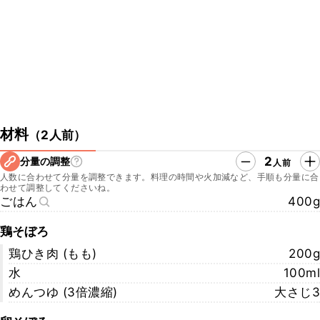
よ。ぜひチェックしてみてくださいね。
https://www.kurashiru.com/recipes/b8a272ea-053a-48f4-b329-
19fe17e6d04c
▼クラシル公式SNSはこちら
・クラシルYouTube
https://www.youtube.com/watch?v=oJYAq3lAg6o
・クラシルTikTok
https://www.tiktok.com/@kurashiru.com
材料
（
2人前
）
・クラシルInstagram
https://www.instagram.com/kurashiru/
2
分量の調整
人前
・クラシルX
人数に合わせて分量を調整できます。料理の時間や火加減など、手順も分量に合
https://twitter.com/kurashiru0119
わせて調整してくださいね。
ごはん
400g
鶏そぼろ
鶏ひき肉 (もも)
200g
水
100ml
めんつゆ (3倍濃縮)
大さじ3