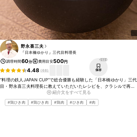
野永喜三夫
「日本橋ゆかり」三代目料理長
2538
60
500
調理時間
費用目安
分
円
4.48
保存
(
68
)
“料理の鉄人JAPAN CUP“で総合優勝も経験した「日本橋ゆかり」三代
目・野永喜三夫料理長に教えていただいたレシピを、クラシルで再
紹介文をすべて見る
現！今回は親子鶏そぼろ丼のご紹介です。めんつゆと白だしで、ご家
庭でも簡単にお作りいただけますよ。
#
鶏ひき肉
#
鶏ひき肉
#
鶏肉
#
ひき肉
#
肉
こちらのレシピでは、シェフに教えていただいたレシピを、ご家庭で
作りやすい手順や材料で再現しております。
シェフが調理しているレシピ動画では、より詳しくご覧いただくこと
ができますので、さらに本格的な味わいに仕上げることができます