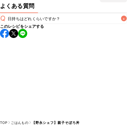
よくある質問
Q
日持ちはどれくらいですか？
+
このレシピをシェアする
こちらのレシピは出来たてをお召し上がりいただくことをお
すすめします。

A
※日持ちは目安です。
こちら
の注意事項をご確認の上、正し
TOP
ごはんもの
【野永シェフ】親子そぼろ丼