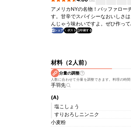
アメリカNYの名物！バッファロー
す。甘辛でスパイシーなおいしさは
んじゃう味わいですよ。ぜひ作って
印刷する
シェア
ポスト
材料
（
2人前
）
分量の調整
人数に合わせて分量を調整できます。料理の時間
手羽先
(A)
塩こしょう
すりおろしニンニク
小麦粉