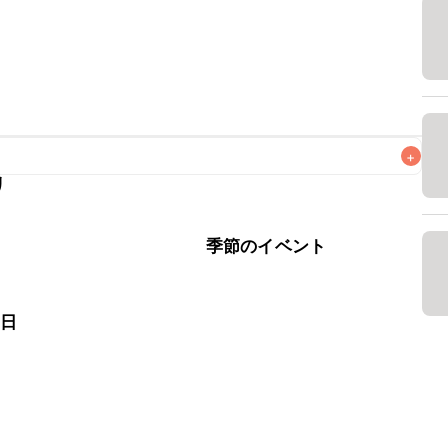
+
リ
なるべくお早めにお召し上がりください。

肉
季節のイベント
の日