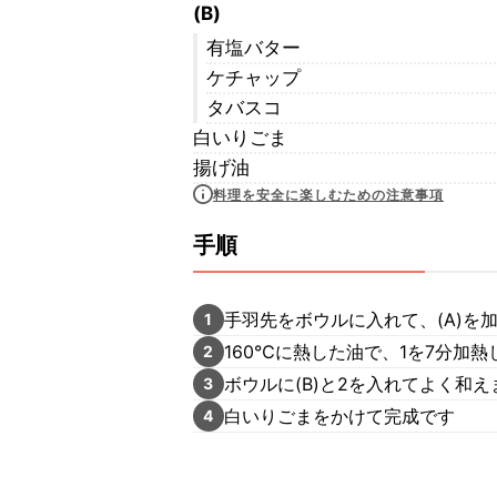
(B)
有塩バター
ケチャップ
タバスコ
白いりごま
揚げ油
料理を安全に楽しむための注意事項
手順
手羽先をボウルに入れて、(A)を
1
160℃に熱した油で、1を7分加熱
2
ボウルに(B)と2を入れてよく和え
3
白いりごまをかけて完成です
4