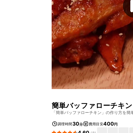
簡単バッファローチキン
「
簡単バッファローチキン
」の作り方を簡
30
400
調理時間
費用目安
分
円
4.60
(
9
)