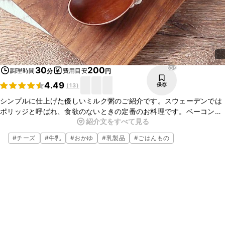
839
30
200
調理時間
費用目安
分
円
4.49
保存
(
13
)
シンプルに仕上げた優しいミルク粥のご紹介です。スウェーデンでは
ポリッジと呼ばれ、食欲のないときの定番のお料理です。ベーコンや
紹介文をすべて見る
野菜などを入れて、リゾット風のアレンジもたくさん。また、コンソ
メを入れずに仕上げると、はちみつやフルーツを乗せてアレンジして
#
チーズ
#
牛乳
#
おかゆ
#
乳製品
#
ごはんもの
もおいしくお召し上がりいただけますよ。