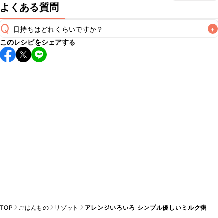
よくある質問
Q
日持ちはどれくらいですか？
+
このレシピをシェアする
こちらのレシピは出来たてをお召し上がりいただくことをお
すすめします。

A
※日持ちは目安です。
こちら
の注意事項をご確認の上、正し
TOP
ごはんもの
リゾット
アレンジいろいろ シンプル優しいミルク粥