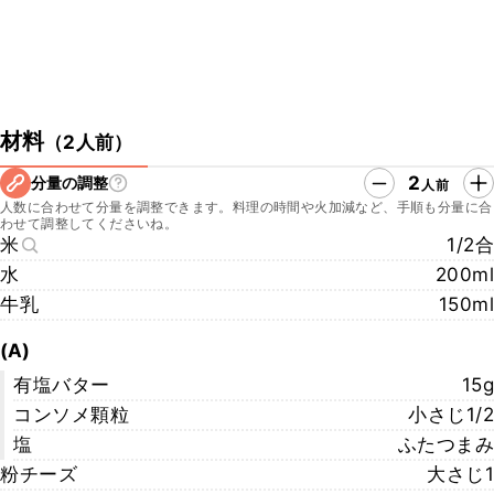
材料
（
2人前
）
2
分量の調整
人前
人数に合わせて分量を調整できます。料理の時間や火加減など、手順も分量に合
わせて調整してくださいね。
米
1/2合
水
200ml
牛乳
150ml
(A)
有塩バター
15g
コンソメ顆粒
小さじ1/2
塩
ふたつまみ
粉チーズ
大さじ1