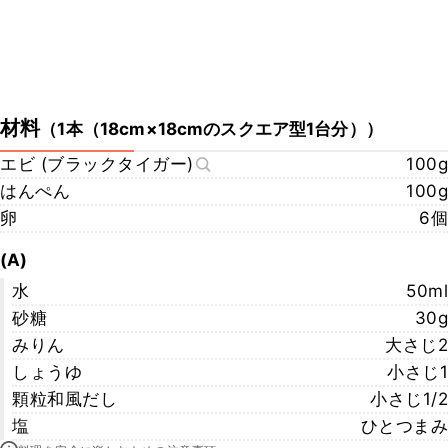
材料
（
1本（18cm×18cmのスクエア型1台分）
）
エビ (ブラックタイガー)
100g
はんぺん
100g
卵
6個
(A)
水
50ml
砂糖
30g
みりん
大さじ2
しょうゆ
小さじ1
顆粒和風だし
小さじ1/2
塩
ひとつまみ