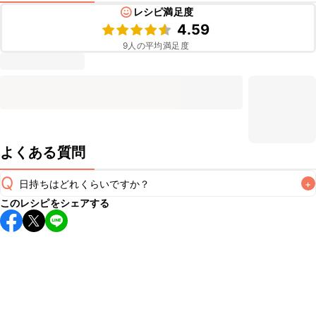
レシピ満足度
4.59
9
人の平均満足度
よくある質問
Q
日持ちはどれくらいですか？
+
このレシピをシェアする
保存期間は冷蔵で4~5日が目安です。なるべくお早めにお召
し上がりください。

A
※日持ちは目安です。
こちら
の注意事項をご確認の上、正し