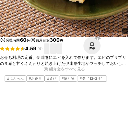
230
60
300
調理時間
費用目安
分
円
4.59
保存
(
9
)
おせち料理の定番、伊達巻にエビを入れて作ります。エビのプリプリ
の食感と甘くふんわりと焼き上げた伊達巻生地がマッチしておいしい
紹介文をすべて見る
ですよ。粗みじん切りにしたエビで見た目も華やかな伊達巻です。
オーブンで焼けば手軽に作れます。ぜひ作ってみてくださいね。
#
はんぺん
#
お正月
#
えび
#
練り物
#
冬（12–2月）