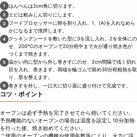
はんぺんは2cm角に切ります。
1
エビは粗みじん切りにします。
2
フードプロセッサーに卵を割り入れ、1、(A)を入れなめら
3
かになるまで撹拌します。
クッキングシートを敷いた型に3を流し入れ、2を全体にの
4
せ、200℃のオーブンで20分程中まで火が通り焼き色が
つくまで焼きます。
温かい内に型から外し巻きすにのせ、2cm間隔で浅く切れ
5
目を入れ、巻きます。両端を輪ゴムで留め30分程粗熱を取
り、形を整えます。
巻きすを外し、一口大に切り器に盛り付けて完成です。
6
コツ・ポイント
オーブンは必ず予熱を完了させてから焼いてください。

予熱機能のないオーブンの場合は温度を設定し10分加熱
を行った後、焼き始めてください。

ご使用のオーブンの機種や使用年数等により、火力に誤