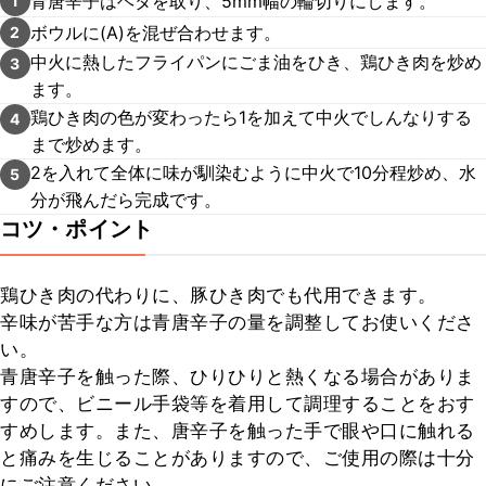
青唐辛子はヘタを取り、5mm幅の輪切りにします。
1
ボウルに(A)を混ぜ合わせます。
2
中火に熱したフライパンにごま油をひき、鶏ひき肉を炒め
3
ます。
鶏ひき肉の色が変わったら1を加えて中火でしんなりする
4
まで炒めます。
2を入れて全体に味が馴染むように中火で10分程炒め、水
5
分が飛んだら完成です。
コツ・ポイント
鶏ひき肉の代わりに、豚ひき肉でも代用できます。

辛味が苦手な方は青唐辛子の量を調整してお使いくださ
い。

青唐辛子を触った際、ひりひりと熱くなる場合がありま
すので、ビニール手袋等を着用して調理することをおす
すめします。また、唐辛子を触った手で眼や口に触れる
と痛みを生じることがありますので、ご使用の際は十分
にご注意ください。