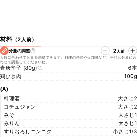
材料
（
2人前
）
2
分量の調整
人前
人数に合わせて分量を調整できます。料理の時間や火加減など、手順も分量に合
わせて調整してくださいね。
青唐辛子 (80g)
6本
鶏ひき肉
100g
(A)
料理酒
大さじ2
コチュジャン
大さじ2
みそ
大さじ1
みりん
大さじ1
すりおろしニンニク
小さじ1/3