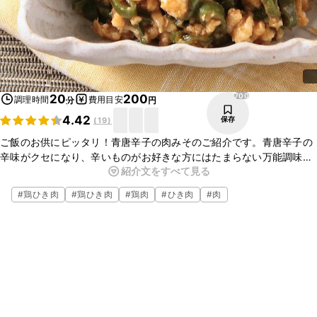
700
20
200
調理時間
費用目安
分
円
4.42
保存
(
19
)
ご飯のお供にピッタリ！青唐辛子の肉みそのご紹介です。青唐辛子の
辛味がクセになり、辛いものがお好きな方にはたまらない万能調味料
紹介文をすべて見る
です。おにぎりの具にもなりますし、お好きな野菜につけてお召し上
がりいただくのもおすすめです。
#
鶏ひき肉
#
鶏ひき肉
#
鶏肉
#
ひき肉
#
肉