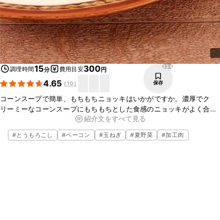
334
15
300
調理時間
費用目安
分
円
4.65
保存
(
10
)
コーンスープで簡単、もちもちニョッキはいかがですか。濃厚でク
リーミーなコーンスープにもちもちとした食感のニョッキがよく合
紹介文をすべて見る
い、おいしいですよ。ぜひお試しください。
#
とうもろこし
#
ベーコン
#
玉ねぎ
#
夏野菜
#
加工肉