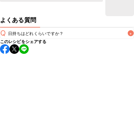
よくある質問
Q
日持ちはどれくらいですか？
+
このレシピをシェアする
こちらのレシピは出来たてをお召し上がりいただくことをお
すすめします。

A
※日持ちは目安です。
こちら
の注意事項をご確認の上、正し