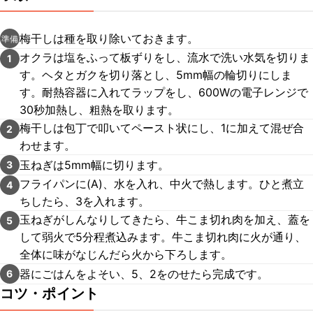
梅干しは種を取り除いておきます。
準備
オクラは塩をふって板ずりをし、流水で洗い水気を切りま
1
す。ヘタとガクを切り落とし、5mm幅の輪切りにしま
す。耐熱容器に入れてラップをし、600Wの電子レンジで
30秒加熱し、粗熱を取ります。
梅干しは包丁で叩いてペースト状にし、1に加えて混ぜ合
2
わせます。
玉ねぎは5mm幅に切ります。
3
フライパンに(A)、水を入れ、中火で熱します。ひと煮立
4
ちしたら、3を入れます。
玉ねぎがしんなりしてきたら、牛こま切れ肉を加え、蓋を
5
して弱火で5分程煮込みます。牛こま切れ肉に火が通り、
全体に味がなじんだら火から下ろします。
器にごはんをよそい、5、2をのせたら完成です。
6
コツ・ポイント