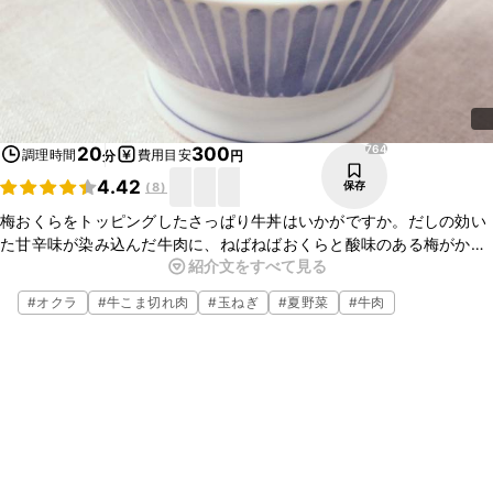
764
20
300
調理時間
費用目安
分
円
4.42
保存
(
8
)
梅おくらをトッピングしたさっぱり牛丼はいかがですか。だしの効い
た甘辛味が染み込んだ牛肉に、ねばねばおくらと酸味のある梅がかか
紹介文をすべて見る
ると、あっさりとした箸の止まらないおいしさに仕上がります。ぜ
ひ、お試しくださいね。
#
オクラ
#
牛こま切れ肉
#
玉ねぎ
#
夏野菜
#
牛肉