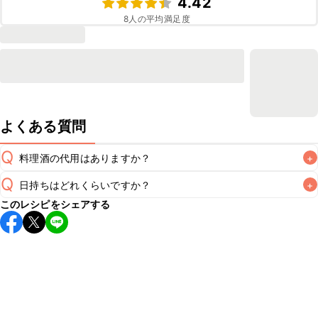
4.42
8
人の平均満足度
よくある質問
Q
料理酒の代用はありますか？
+
Q
日持ちはどれくらいですか？
+
A
このレシピをシェアする
こちらのレシピは出来たてをお召し上がりいただくことをお
すすめします。

A
※日持ちは目安です。
こちら
の注意事項をご確認の上、正し