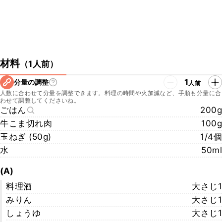
材料
（
1人前
）
1
分量の調整
人前
人数に合わせて分量を調整できます。料理の時間や火加減など、手順も分量に合
わせて調整してくださいね。
ごはん
200g
牛こま切れ肉
100g
玉ねぎ (50g)
1/4個
水
50ml
(A)
料理酒
大さじ1
みりん
大さじ1
しょうゆ
大さじ1