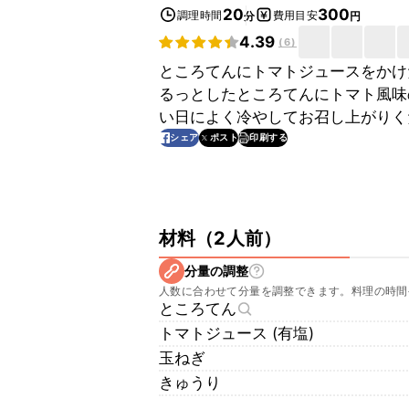
20
300
調理時間
費用目安
分
円
4.39
(
6
)
ところてんにトマトジュースをかけ
るっとしたところてんにトマト風味
い日によく冷やしてお召し上がりく
印刷する
シェア
ポスト
材料
（
2人前
）
分量の調整
人数に合わせて分量を調整できます。料理の時間
ところてん
トマトジュース (有塩)
玉ねぎ
きゅうり