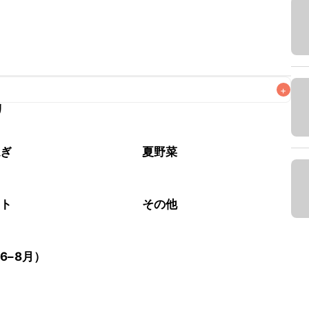
+
リ
なるべくお早めにお召し上がりください。

ねぎ
夏野菜
マト
その他
6–8月）