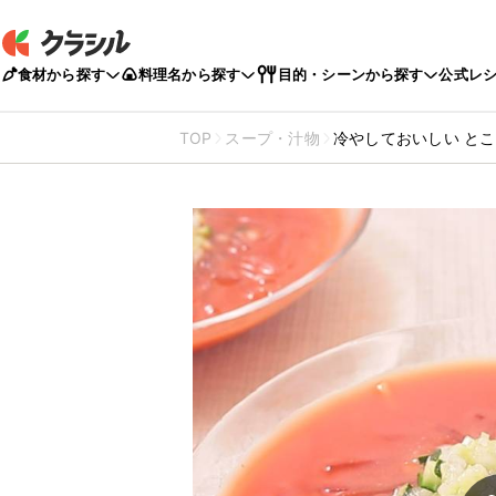
食材から探す
料理名から探す
目的・シーンから探す
公式レ
TOP
スープ・汁物
冷やしておいしい と