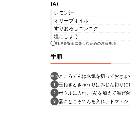
(A)
レモン汁
オリーブオイル
すりおろしニンニク
塩こしょう
料理を安全に楽しむための注意事項
手順
ところてんは水気を切っておきま
準備
玉ねぎときゅうりはみじん切りに
1
ボウルに入れ、(A)を加えて混ぜ
2
器にところてんを入れ、トマトジ
3