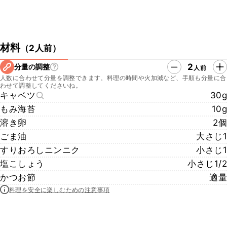
材料
（
2人前
）
2
分量の調整
人前
人数に合わせて分量を調整できます。料理の時間や火加減など、手順も分量に合
わせて調整してくださいね。
キャベツ
30g
もみ海苔
10g
溶き卵
2個
ごま油
大さじ1
すりおろしニンニク
小さじ1
塩こしょう
小さじ1/2
かつお節
適量
料理を安全に楽しむための注意事項