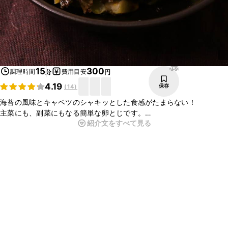
759
15
300
調理時間
費用目安
分
円
4.19
保存
(
14
)
海苔の風味とキャベツのシャキッとした食感がたまらない！
主菜にも、副菜にもなる簡単な卵とじです。
紹介文をすべて見る
卵はふっくらと仕上がり、ご飯にのせて食べても美味しく召し上がれ
ます。
昼食や夕食、お弁当にも！是非お試し下さい。