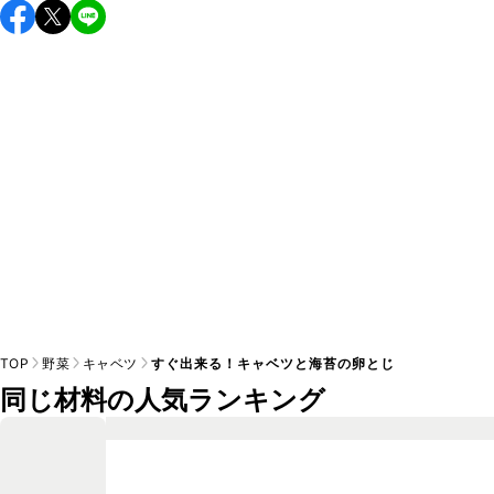
保存期間は冷蔵で翌日中が目安です。なるべくお早めにお召
し上がりください。

A
※日持ちは目安です。
こちら
の注意事項をご確認の上、正し
TOP
野菜
キャベツ
すぐ出来る！キャベツと海苔の卵とじ
同じ材料の人気ランキング