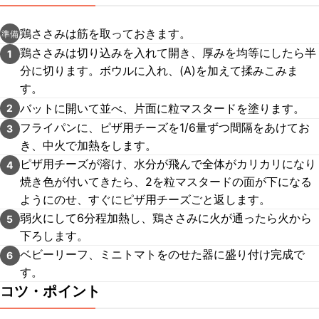
鶏ささみは筋を取っておきます。
準備
鶏ささみは切り込みを入れて開き、厚みを均等にしたら半
1
分に切ります。ボウルに入れ、(A)を加えて揉みこみま
す。
バットに開いて並べ、片面に粒マスタードを塗ります。
2
フライパンに、ピザ用チーズを1/6量ずつ間隔をあけてお
3
き、中火で加熱をします。
ピザ用チーズが溶け、水分が飛んで全体がカリカリになり
4
焼き色が付いてきたら、2を粒マスタードの面が下になる
ようにのせ、すぐにピザ用チーズごと返します。
弱火にして6分程加熱し、鶏ささみに火が通ったら火から
5
下ろします。
ベビーリーフ、ミニトマトをのせた器に盛り付け完成で
6
す。
コツ・ポイント