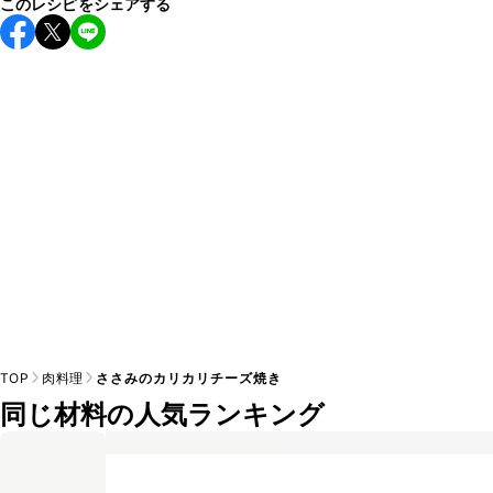
このレシピをシェアする
保存期間は冷蔵で翌日中が目安です。なるべくお早めにお召
し上がりください。

A
※日持ちは目安です。
こちら
の注意事項をご確認の上、正し
TOP
肉料理
ささみのカリカリチーズ焼き
同じ材料の人気ランキング