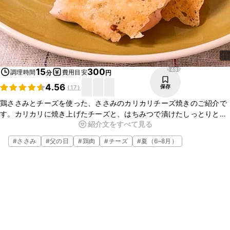
1485
15
300
調理時間
費用目安
分
円
4.56
保存
(
17
)
鶏ささみとチーズを使った、ささみのカリカリチーズ焼きのご紹介で
す。カリカリに焼き上げたチーズと、はちみつで漬けたしっとりとし
紹介文をすべて見る
たささみが相性抜群です。間に挟んだ粒マスタードがアクセントにな
り、やみつきになる一品ですよ。おつまみにもぴったりです。ぜひ、
#
ささみ
#
父の日
#
鶏肉
#
チーズ
#
夏（6–8月）
お試しくださいね。