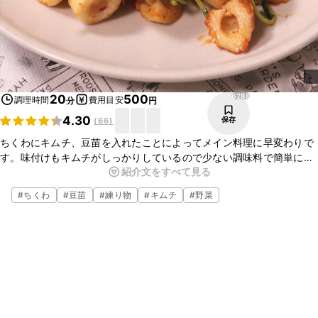
6288
20
500
調理時間
費用目安
分
円
4.30
保存
(
66
)
ちくわにキムチ、豆苗を入れたことによってメイン料理に早変わりで
す。味付けもキムチがしっかりしているので少ない調味料で簡単に出
紹介文をすべて見る
来ます。ごはんのおかずにぴったりな一品なので、是非お試しくださ
いね。
#
ちくわ
#
豆苗
#
練り物
#
キムチ
#
野菜